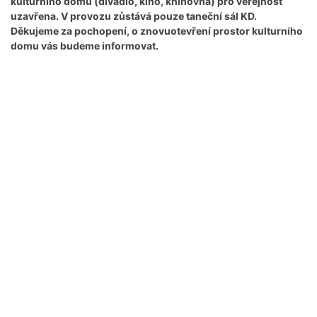
kulturního domu (divadlo, kino, knihovna) pro veřejnost
uzavřena. V provozu zůstává pouze taneční sál KD.
Děkujeme za pochopení, o znovuotevření prostor kulturního
domu vás budeme informovat.