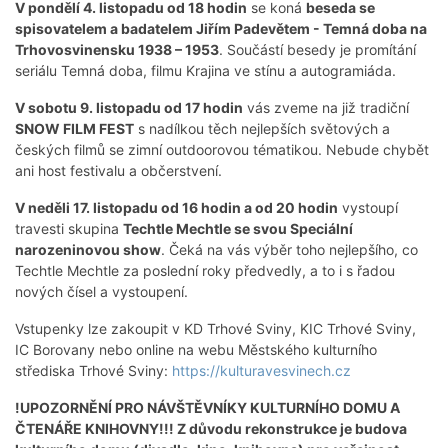
V pondělí 4. listopadu od 18 hodin
se koná
beseda se
spisovatelem a badatelem Jiřím Padevětem - Temná doba na
Trhovosvinensku 1938 – 1953
. Součástí besedy je promítání
seriálu Temná doba, filmu Krajina ve stínu a autogramiáda.
V sobotu 9. listopadu od 17 hodin
vás zveme na již tradiční
SNOW FILM FEST
s nadílkou těch nejlepších světových a
českých filmů se zimní outdoorovou tématikou. Nebude chybět
ani host festivalu a občerstvení.
V neděli 17. listopadu od 16 hodin a od 20 hodin
vystoupí
travesti skupina
Techtle Mechtle se svou Speciální
narozeninovou show
. Čeká na vás výběr toho nejlepšího, co
Techtle Mechtle za poslední roky předvedly, a to i s řadou
nových čísel a vystoupení.
Vstupenky lze zakoupit v KD Trhové Sviny, KIC Trhové Sviny,
IC Borovany nebo online na webu Městského kulturního
střediska Trhové Sviny:
https://kulturavesvinech.cz
!UPOZORNĚNÍ PRO NÁVŠTĚVNÍKY KULTURNÍHO DOMU A
ČTENÁŘE KNIHOVNY!!! Z důvodu rekonstrukce je budova