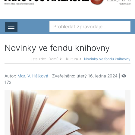
Rozbalit nabídku
Novinky ve fondu knihovny
Jste zde:
Domů
Kultura
Novinky ve fondu knihovny
Autor:
Mgr. V. Hájková
| Zveřejněno: úterý 16. ledna 2024 |
17x