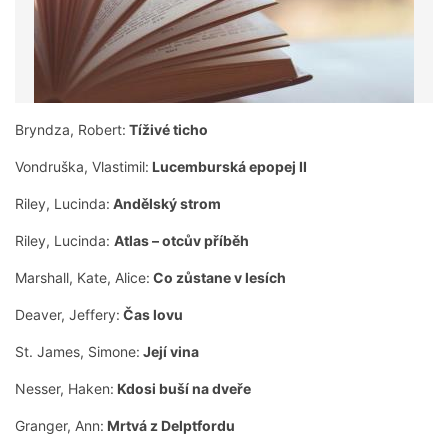
Bryndza, Robert:
Tíživé ticho
Vondruška, Vlastimil:
Lucemburská epopej II
Riley, Lucinda:
Andělský strom
Riley, Lucinda:
Atlas – otcův příběh
Marshall, Kate, Alice:
Co zůstane v lesích
Deaver, Jeffery:
Čas lovu
St. James, Simone:
Její vina
Nesser, Haken:
Kdosi buší na dveře
Granger, Ann:
Mrtvá z Delptfordu