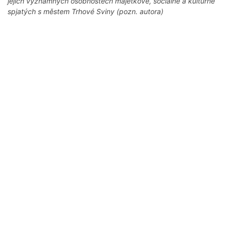
jejich významných osobnostech majetkově, sociálně a kulturně
spjatých s městem Trhové Sviny (pozn. autora)