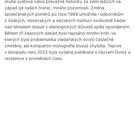
druhé světové válce převážně historiky ze zemí ležících na
západ od našich hranic, mnoho pozornosti. Změna
společenských poměrů po roce 1989 umožnila i odborníkům
z českých, moravských a slezských institucí svobodně bádat
nad tématem dosud z ideologických důvodů spíše opomíjeným.
Během tří časových dekád bylo napsáno mnoho knih, ve
kterých byla problematika vladařských dvorů částečně
zmíněna, ale kompaktní monografie dosud chyběla. Teprve
v listopadu roku 2023 byla vydána publikace s názvem Dvory a
rezidence v proměnách času.