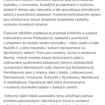
stylistiku, v rovnováze. Souběžně je pojednáno o výzkumu
bádaní k tématu jako takovému a dle specializace jednotlivých
autorů o konkrétních oblastech. Poměrně konfrontačním stylem
jsou zhodnoceny dosud dosažené badatelské výsledky
výzkumu dvorských struktur.
Časovým těžištěm publikace je prostředí knížecího a posléze
královského dvora Přemyslovců, následně Lucemburků
s přesahem do období raného novověku – vlády císaře a krále
Rudolfa II. a jeho mecenátu i kulturní reprezentace ve
šlechtických sídlech. Proto jsou zmíněny i dvory a rezidence
šlechty, včetně mnohde dosud dochovaných sídel a
zdůrazněna společenská působnost čelných představitelů
významných šlechtických rodů, kterými byli Rožmberkové,
Pernštejnové, páni z Hradce, páni z Koldic, Lobkowiczové,
Šternberkové, Fictumové, Švihovští z Rýzmberka, Martinicové
či Valdštejnové. Popsána je také úloha duchovenstva
v kontextu dvorského bádání v českých zemích.
Odborný zájem členů autorského týmu umožňuje pojmout
proměnu panovnických i šlechtických dvorů a rezidencí