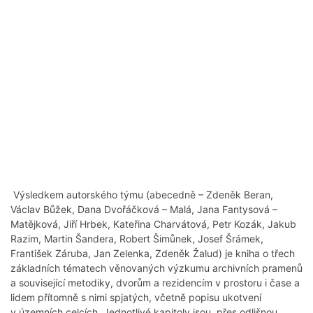
Výsledkem autorského týmu (abecedně – Zdeněk Beran,
Václav Bůžek, Dana Dvořáčková – Malá, Jana Fantysová –
Matějková, Jiří Hrbek, Kateřina Charvátová, Petr Kozák, Jakub
Razim, Martin Šandera, Robert Šimůnek, Josef Šrámek,
František Záruba, Jan Zelenka, Zdeněk Žalud) je kniha o třech
základních tématech věnovaných výzkumu archivních pramenů
a související metodiky, dvorům a rezidencím v prostoru i čase a
lidem přítomně s nimi spjatých, včetně popisu ukotvení
v územních celcích. Jednotlivé kapitoly jsou, přes odlišnou