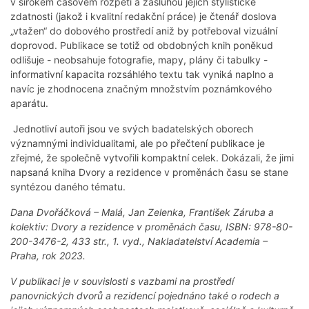
v širokém časovém rozpětí a zásluhou jejich stylistické
zdatnosti (jakož i kvalitní redakční práce) je čtenář doslova
„vtažen“ do dobového prostředí aniž by potřeboval vizuální
doprovod. Publikace se totiž od obdobných knih poněkud
odlišuje - neobsahuje fotografie, mapy, plány či tabulky -
informativní kapacita rozsáhlého textu tak vyniká naplno a
navíc je zhodnocena značným množstvím poznámkového
aparátu.
Jednotliví autoři jsou ve svých badatelských oborech
významnými individualitami, ale po přečtení publikace je
zřejmé, že společně vytvořili kompaktní celek. Dokázali, že jimi
napsaná kniha Dvory a rezidence v proměnách času se stane
syntézou daného tématu.
Dana Dvořáčková – Malá, Jan Zelenka, František Záruba a
kolektiv: Dvory a rezidence v proměnách času, ISBN: 978-80-
200-3476-2, 433 str., 1. vyd., Nakladatelství Academia –
Praha, rok 2023.
V publikaci je v souvislosti s vazbami na prostředí
panovnických dvorů a rezidencí pojednáno také o rodech a