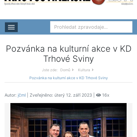
Rozbalit nabídku
Pozvánka na kulturní akce v KD
Trhové Sviny
Jste zde:
Domů
Kultura
Pozvánka na kulturní akce v KD Trhové Sviny
Autor:
jčml
| Zveřejněno: úterý 12. září 2023 |
16x