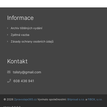
Informace
Archiv tištěných vydání
Zpětná vazba
Zásady ochrany osobních údajů
Kontakt
tslisty@gmail.com
608 436 941
© 2026
Zpravodaje365.cz
Vyvinuto společnostmi:
Bitproud s.r.o.
a
FIBOX, s.r.o.