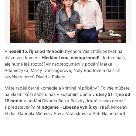
V
neděli 15. října od 19 hodin
bychom Vás chtěli pozvat na
bláznivou komedii
Hledám ženu, nástup ihned!.
Jedna malá,
ale nutná lež roztočí vír nedorozumění v podání Marka
Adamczyka, Marty Dancingerové, Nely Boudové a dalších
skvělých herců Divadla Palace.
Máte raději černé komedie a kriminální příběhy? To vše můžete
na vlastní kůži zažít u nás v kulturním domě v
úterý 31. října od
19 hodin
v podání Divadla Bolka Bolívky, které k nám dorazí
s představením
Mindgame – Líbezné vyhlídky
. Hrají: Miroslav
Etzler, Gabriela Míčová / Pavla Vitázsková a Petr Halberstadt.