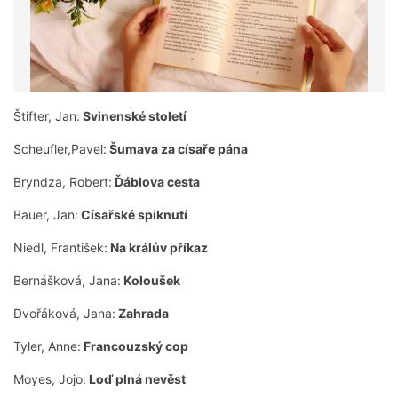
Štifter, Jan:
Svinenské století
Scheufler,Pavel:
Šumava za císaře pána
Bryndza, Robert:
Ďáblova cesta
Bauer, Jan:
Císařské spiknutí
Niedl, František:
Na králův příkaz
Bernášková, Jana:
Koloušek
Dvořáková, Jana:
Zahrada
Tyler, Anne:
Francouzský cop
Moyes, Jojo:
Loď plná nevěst