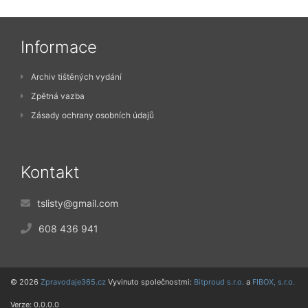
Informace
Archiv tištěných vydání
Zpětná vazba
Zásady ochrany osobních údajů
Kontakt
tslisty@gmail.com
608 436 941
© 2026
Zpravodaje365.cz
Vyvinuto společnostmi:
Bitproud s.r.o.
a
FIBOX, s.r.o.
Verze: 0.0.0.0