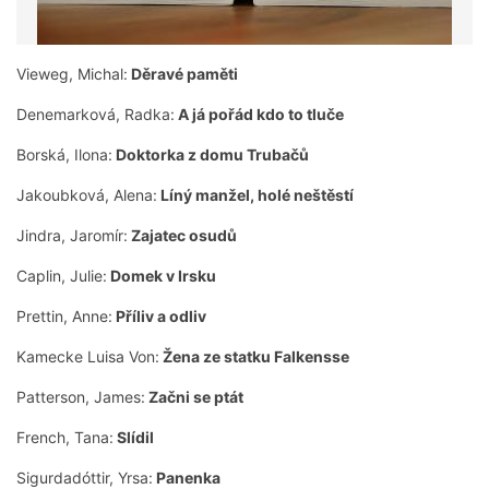
Vieweg, Michal:
Děravé paměti
Denemarková, Radka:
A já pořád kdo to tluče
Borská, Ilona:
Doktorka z domu Trubačů
Jakoubková, Alena:
Líný manžel, holé neštěstí
Jindra, Jaromír:
Zajatec osudů
Caplin, Julie:
Domek v Irsku
Prettin, Anne:
Příliv a odliv
Kamecke Luisa Von:
Žena ze statku Falkensse
Patterson, James:
Začni se ptát
French, Tana:
Slídil
Sigurdadóttir, Yrsa:
Panenka