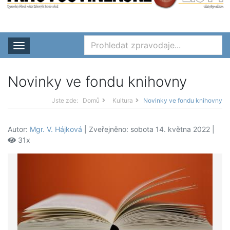
Rozbalit nabídku
Novinky ve fondu knihovny
Jste zde:
Domů
Kultura
Novinky ve fondu knihovny
Autor:
Mgr. V. Hájková
| Zveřejněno: sobota 14. května 2022 |
31x