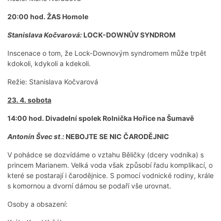
20:00 hod. ŽAS Homole
Stanislava Kočvarová:
LOCK-DOWNŮV SYNDROM
Inscenace o tom, že Lock-Downovým syndromem může trpět
kdokoli, kdykoli a kdekoli.
Režie: Stanislava Kočvarová
23. 4. sobota
14:00 hod. Divadelní spolek Rolnička Hořice na Šumavě
Antonín Švec st
.
:
NEBOJTE SE NIC ČARODĚJNIC
V pohádce se dozvídáme o vztahu Běličky (dcery vodníka) s
princem Marianem. Velká voda však způsobí řadu komplikací, o
které se postarají i čarodějnice. S pomocí vodnické rodiny, krále
s komornou a dvorní dámou se podaří vše urovnat.
Osoby a obsazení: