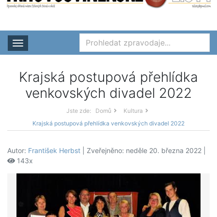
Rozbalit nabídku
Krajská postupová přehlídka
venkovských divadel 2022
Jste zde:
Domů
Kultura
Krajská postupová přehlídka venkovských divadel 2022
Autor:
František Herbst
| Zveřejněno: neděle 20. března 2022 |
143x