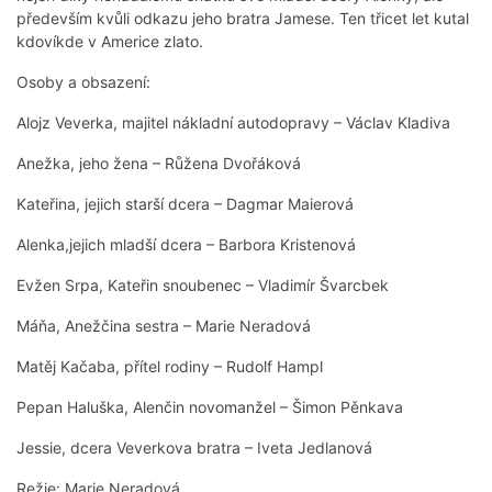
především kvůli odkazu jeho bratra Jamese. Ten třicet let kutal
kdovíkde v Americe zlato.
Osoby a obsazení:
Alojz Veverka, majitel nákladní autodopravy – Václav Kladiva
Anežka, jeho žena – Růžena Dvořáková
Kateřina, jejich starší dcera – Dagmar Maierová
Alenka,jejich mladší dcera – Barbora Kristenová
Evžen Srpa, Kateřin snoubenec – Vladimír Švarcbek
Máňa, Anežčina sestra – Marie Neradová
Matěj Kačaba, přítel rodiny – Rudolf Hampl
Pepan Haluška, Alenčin novomanžel – Šimon Pěnkava
Jessie, dcera Veverkova bratra – Iveta Jedlanová
Režie: Marie Neradová