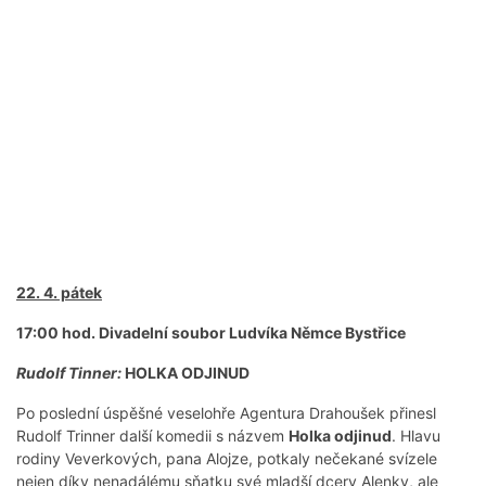
22. 4. pátek
17:00 hod. Divadelní soubor Ludvíka Němce Bystřice
Rudolf Tinner:
HOLKA ODJINUD
Po poslední úspěšné veselohře Agentura Drahoušek přinesl
Rudolf Trinner další komedii s názvem
Holka odjinud
. Hlavu
rodiny Veverkových, pana Alojze, potkaly nečekané svízele
nejen díky nenadálému sňatku své mladší dcery Alenky, ale