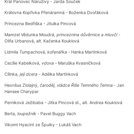
Král Panovec Náruživý - Jarda Souček
Královna Kopřivka Přenáramná - Boženka Dvořáková
Princezna Bedřiška - Jitulka Pincová
Mamzel Vědunka Moudrá,
princeznina důvěrnice a mluvčí -
Olifa Urbanová, alt. Kačenka Kouklová
Lidmila Tumpachová,
kořenářka -
Hanka Martínková
Cecílie Kabelková,
vdova -
Maruška Kvasničková
Cílinka,
její dcera -
Adélka Martínková
Hexnšus Zlolajný,
čaroděj, vládce Říše Temného Temna -
Jan
Hansee Charypar
Perníková Ježibaba - Jitka Pincová st., alt. Andrea Kouklová
Berta,
loupežník -
Pavel Buggy Vach
Vikomt Hyacint ze Špulky - Lukáš Vach