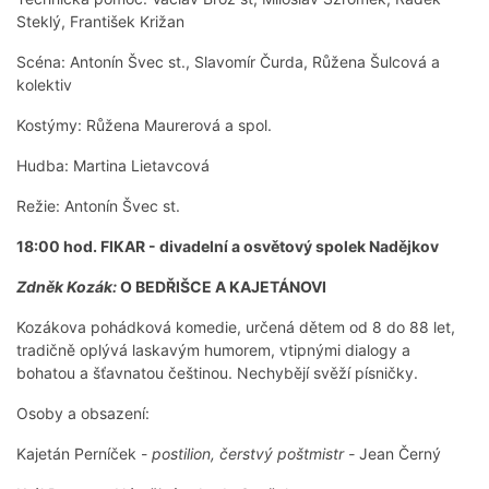
Steklý, František Križan
Scéna: Antonín Švec st., Slavomír Čurda, Růžena Šulcová a
kolektiv
Kostýmy: Růžena Maurerová a spol.
Hudba: Martina Lietavcová
Režie: Antonín Švec st.
18:00 hod. FIKAR - divadelní a osvětový spolek Nadějkov
Zdněk Kozák:
O BEDŘIŠCE A KAJETÁNOVI
Kozákova pohádková komedie, určená dětem od 8 do 88 let,
tradičně oplývá laskavým humorem, vtipnými dialogy a
bohatou a šťavnatou češtinou. Nechybějí svěží písničky.
Osoby a obsazení:
Kajetán Perníček -
postilion, čerstvý poštmistr -
Jean Černý