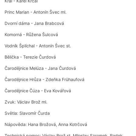
Král - Karel Krčál
Princ Marian - Antonín Švec ml.
Dvorní dáma - Jana Brabcová
Komorná - Růžena Šulcová
Vodník Šplíchal - Antonín Švec st.
Bělička - Terezie Čurdová
Čarodějnice Melúza - Jana Čurdová
Čarodějnice Hrůza - Zdeňka Frühaufová
Čarodějnice Čúza - Eva Kovářová
Zvuk: Václav Brož ml.
Světla: Slavomír Čurda
Nápověda: Hana Brožová, Anna Kotrčová
Technická pomoc: Václav Brož st, Miloslav Szromek, Radek