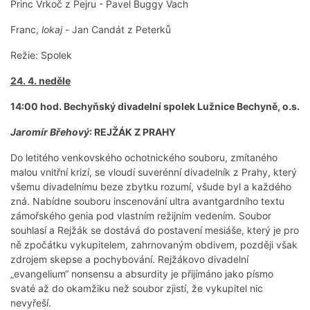
Princ Vrkoč z Pejru - Pavel Buggy Vach
Franc,
lokaj -
Jan Candát z Peterků
Režie: Spolek
24. 4. neděle
14:00 hod. Bechyňský divadelní spolek Lužnice Bechyně, o.s.
Jaromír Břehový
: REJŽÁK Z PRAHY
Do letitého venkovského ochotnického souboru, zmítaného
malou vnitřní krizí, se vloudí suverénní divadelník z Prahy, který
všemu divadelnímu beze zbytku rozumí, všude byl a každého
zná. Nabídne souboru inscenování ultra avantgardního textu
zámořského genia pod vlastním režijním vedením. Soubor
souhlasí a Rejžák se dostává do postavení mesiáše, který je pro
ně zpočátku vykupitelem, zahrnovaným obdivem, později však
zdrojem skepse a pochybování. Rejžákovo divadelní
„evangelium“ nonsensu a absurdity je přijímáno jako písmo
svaté až do okamžiku než soubor zjistí, že vykupitel nic
nevyřeší.