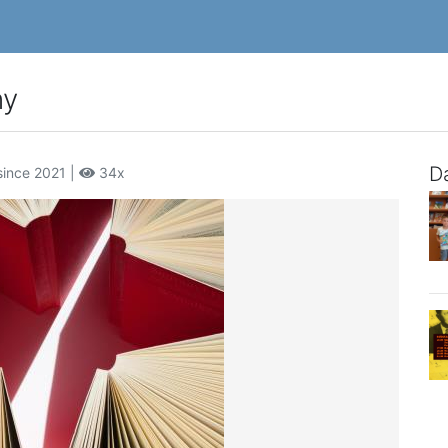
ny
Da
since 2021 |
34x