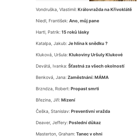
Vondruška, Vlastimil:
Královražda na Křivoklátě
Niedl, František:
Ano, můj pane
Hartl, Patrik:
15 roků lásky
Katalpa, Jakub:
Je hlína k snědku ?
Kluková, Uršula:
Klukoviny Uršuly Klukové
Devátá, Ivanka:
Šťastná za všech okolností
Benková, Jana:
Zaměstnání: MÁMA
Brzndza, Robert:
Propast smrti
Březina, Jiří:
Mizení
Češka, Stanislav:
Preventivní vražda
Deaver, Jeffery:
Poslední důkaz
Masterton, Graham:
Tanec v ohni