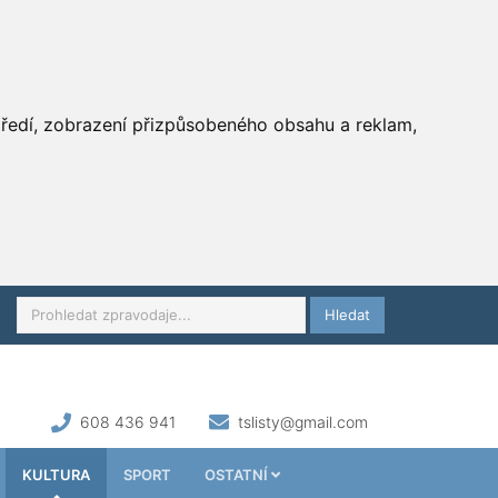
středí, zobrazení přizpůsobeného obsahu a reklam,
Hledat
608 436 941
tslisty@gmail.com
KULTURA
SPORT
OSTATNÍ