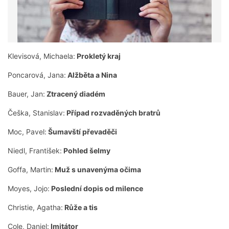
Klevisová, Michaela:
Prokletý kraj
Poncarová, Jana:
Alžběta a Nina
Bauer, Jan:
Ztracený diadém
Češka, Stanislav:
Případ rozvaděných bratrů
Moc, Pavel:
Šumavští převaděči
Niedl, František:
Pohled šelmy
Goffa, Martin:
Muž s unavenýma očima
Moyes, Jojo:
Poslední dopis od milence
Christie, Agatha:
Růže a tis
Cole, Daniel:
Imitátor