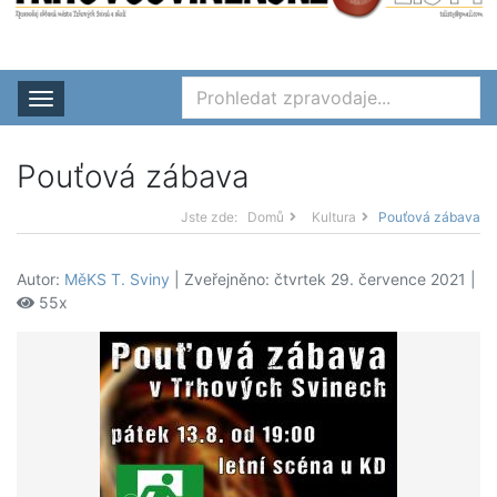
Rozbalit nabídku
Pouťová zábava
Jste zde:
Domů
Kultura
Pouťová zábava
Autor:
MěKS T. Sviny
| Zveřejněno: čtvrtek 29. července 2021 |
55x