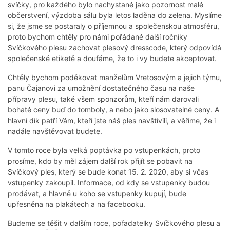
svíčky, pro každého bylo nachystané jako pozornost malé
občerstvení, výzdoba sálu byla letos laděna do zelena. Myslíme
si, že jsme se postaraly o příjemnou a společenskou atmosféru,
proto bychom chtěly pro námi pořádané další ročníky
Svíčkového plesu zachovat plesový dresscode, který odpovídá
společenské etiketě a doufáme, že to i vy budete akceptovat.
Chtěly bychom poděkovat manželům Vretosovým a jejich týmu,
panu Čajanovi za umožnění dostatečného času na naše
přípravy plesu, také všem sponzorům, kteří nám darovali
bohaté ceny buď do tomboly, a nebo jako slosovatelné ceny. A
hlavní dík patří Vám, kteří jste náš ples navštívili, a věříme, že i
nadále navštěvovat budete.
V tomto roce byla velká poptávka po vstupenkách, proto
prosíme, kdo by měl zájem další rok přijít se pobavit na
Svíčkový ples, který se bude konat 15. 2. 2020, aby si včas
vstupenky zakoupil. Informace, od kdy se vstupenky budou
prodávat, a hlavně u koho se vstupenky kupují, bude
upřesněna na plakátech a na facebooku.
Budeme se těšit v dalším roce, pořadatelky Svíčkového plesu a