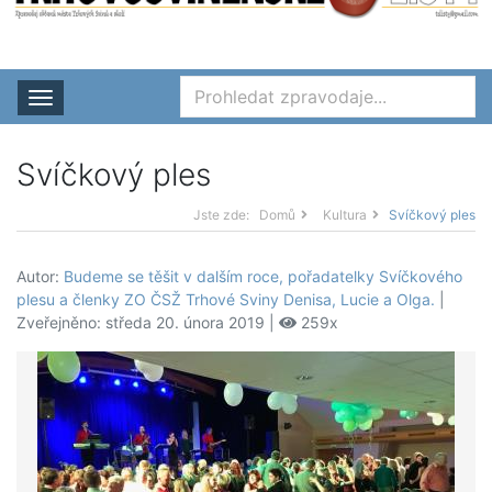
Rozbalit nabídku
Svíčkový ples
Jste zde:
Domů
Kultura
Svíčkový ples
Autor:
Budeme se těšit v dalším roce, pořadatelky Svíčkového
plesu a členky ZO ČSŽ Trhové Sviny Denisa, Lucie a Olga.
|
Zveřejněno: středa 20. února 2019 |
259x