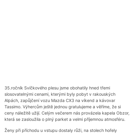
35.ročník Svíčkového plesu jsme obohatily hned třemi
slosovatelnými cenami, kterými byly pobyt v rakouských
Alpách, zapůjčení vozu Mazda CX3 na víkend a kávovar
Tassimo. Výhercům ještě jednou gratulujeme a věříme, že si
ceny náležitě užijí. Celým večerem nás provázela kapela Obzor,
která se zasloužila o plný parket a velmi příjemnou atmosféru.
Ženy při příchodu u vstupu dostaly růži, na stolech hořely