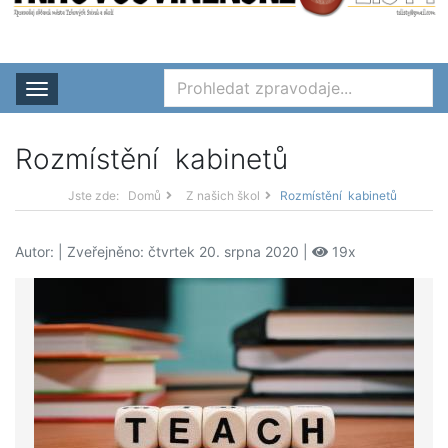
Rozbalit nabídku
Rozmístění kabinetů
Jste zde:
Domů
Z našich škol
Rozmístění kabinetů
Autor:
| Zveřejněno: čtvrtek 20. srpna 2020 |
19x