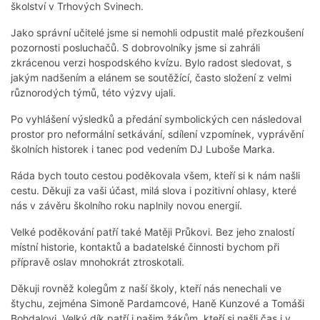
školství v Trhových Svinech.
Jako správní učitelé jsme si nemohli odpustit malé přezkoušení
pozornosti posluchačů. S dobrovolníky jsme si zahráli
zkrácenou verzi hospodského kvízu. Bylo radost sledovat, s
jakým nadšením a elánem se soutěžící, často složení z velmi
různorodých týmů, této výzvy ujali.
Po vyhlášení výsledků a předání symbolických cen následoval
prostor pro neformální setkávání, sdílení vzpomínek, vyprávění
školních historek i tanec pod vedením DJ Luboše Marka.
Ráda bych touto cestou poděkovala všem, kteří si k nám našli
cestu. Děkuji za vaši účast, milá slova i pozitivní ohlasy, které
nás v závěru školního roku naplnily novou energií.
Velké poděkování patří také Matěji Průkovi. Bez jeho znalostí
místní historie, kontaktů a badatelské činnosti bychom při
přípravě oslav mnohokrát ztroskotali.
Děkuji rovněž kolegům z naší školy, kteří nás nenechali ve
štychu, zejména Simoně Pardamcové, Haně Kunzové a Tomáši
Bohdalovi. Velký dík patří i našim žákům, kteří si našli čas i v