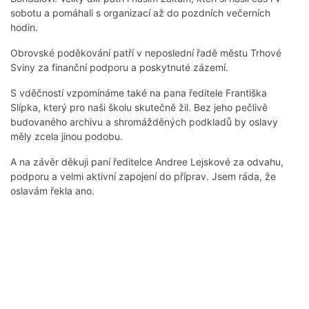
sobotu a pomáhali s organizací až do pozdních večerních
hodin.
Obrovské poděkování patří v neposlední řadě městu Trhové
Sviny za finanční podporu a poskytnuté zázemí.
S vděčností vzpomínáme také na pana ředitele Františka
Slípka, který pro naši školu skutečně žil. Bez jeho pečlivě
budovaného archivu a shromážděných podkladů by oslavy
měly zcela jinou podobu.
A na závěr děkuji paní ředitelce Andree Lejskové za odvahu,
podporu a velmi aktivní zapojení do příprav. Jsem ráda, že
oslavám řekla ano.