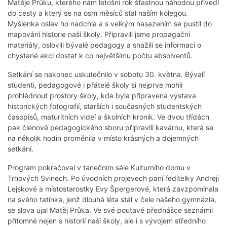
Matěje Průku, kterého nám letošní rok šťastnou náhodou přivedl
do cesty a který se na osm měsíců stal naším kolegou.
Myšlenka oslav ho nadchla a s velkým nasazením se pustil do
mapování historie naší školy. Připravili jsme propagační
materiály, oslovili bývalé pedagogy a snažili se informaci o
chystané akci dostat k co největšímu počtu absolventů.
Setkání se nakonec uskutečnilo v sobotu 30. května. Bývalí
studenti, pedagogové i přátelé školy si nejprve mohli
prohlédnout prostory školy, kde byla připravena výstava
historických fotografií, starších i současných studentských
časopisů, maturitních videí a školních kronik. Ve dvou třídách
pak členové pedagogického sboru připravili kavárnu, která se
na několik hodin proměnila v místo krásných a dojemných
setkání.
Program pokračoval v tanečním sále Kulturního domu v
Trhových Svinech. Po úvodních projevech paní ředitelky Andreji
Lejskové a místostarostky Evy Špergerové, která zavzpomínala
na svého tatínka, jenž dlouhá léta stál v čele našeho gymnázia,
se slova ujal Matěj Průka. Ve své poutavé přednášce seznámil
přítomné nejen s historií naší školy, ale i s vývojem středního