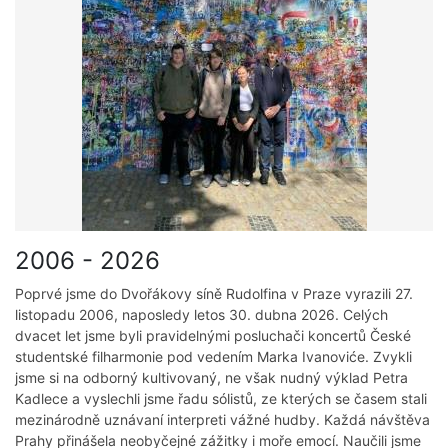
2006 - 2026
Poprvé jsme do Dvořákovy síně Rudolfina v Praze vyrazili 27.
listopadu 2006, naposledy letos 30. dubna 2026. Celých
dvacet let jsme byli pravidelnými posluchači koncertů České
studentské filharmonie pod vedením Marka Ivanoviće. Zvykli
jsme si na odborný kultivovaný, ne však nudný výklad Petra
Kadlece a vyslechli jsme řadu sólistů, ze kterých se časem stali
mezinárodně uznávaní interpreti vážné hudby. Každá návštěva
Prahy přinášela neobyčejné zážitky i moře emocí. Naučili jsme