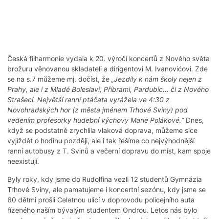
Česká filharmonie vydala k 20. výročí koncertů z Nového světa
brožuru věnovanou skladateli a dirigentovi M. Ivanovićovi. Zde
se na s.7 můžeme mj. dočíst, že
„Jezdily k nám školy nejen z
Prahy, ale i z Mladé Boleslavi, Příbrami, Pardubic... či z Nového
Strašecí. Největší ranní ptáčata vyrážela ve 4:30 z
Novohradských hor (z města jménem Trhové Sviny) pod
vedením profesorky hudební výchovy Marie Polákové.“
Dnes,
když se podstatně zrychlila vlaková doprava, můžeme sice
vyjíždět o hodinu později, ale i tak řešíme co nejvýhodnější
ranní autobusy z T. Svinů a večerní dopravu do míst, kam spoje
neexistují.
Byly roky, kdy jsme do Rudolfina vezli 12 studentů Gymnázia
Trhové Sviny, ale pamatujeme i koncertní sezónu, kdy jsme se
60 dětmi prošli Celetnou ulicí v doprovodu policejního auta
řízeného naším bývalým studentem Ondrou. Letos nás bylo