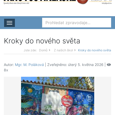
Rozbalit nabídku
Kroky do nového světa
Jste zde:
Domů
Z našich škol
Kroky do nového světa
Autor:
Mgr. M. Poláková
| Zveřejněno: úterý 5. května 2026 |
8x