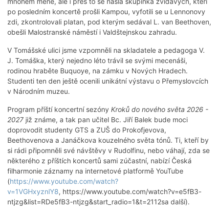
mnohem méně, ale i přes to se našla skupinka zvídavých, kteří
po posledním koncertě prošli Kampou, vyfotili se u Lennonovy
zdi, zkontrolovali platan, pod kterým sedával L. van Beethoven,
obešli Malostranské náměstí i Valdštejnskou zahradu.
V Tomášské ulici jsme vzpomněli na skladatele a pedagoga V.
J. Tomáška, který nejedno léto trávil se svými mecenáši,
rodinou hraběte Buquoye, na zámku v Nových Hradech.
Studenti ten den ještě ocenili unikátní výstavu o Přemyslovcích
v Národním muzeu.
Program příští koncertní sezóny
Kroků do nového světa 2026 -
2027
již známe, a tak pan učitel Bc. Jiří Balek bude moci
doprovodit studenty GTS a ZUŠ do Prokofjevova,
Beethovenova a Janáčkova kouzelného světa tónů. Ti, kteří by
si rádi připomněli své návštěvy v Rudolfinu, nebo váhají, zda se
některého z příštích koncertů sami zúčastní, nabízí Česká
filharmonie záznamy na internetové platformě YouTube
(
https://www.youtube.com/watch?
v=1VGHxyznlY8
, https://www.youtube.com/watch?v=e5fB3-
ntjzg&list=RDe5fB3-ntjzg&start_radio=1&t=2112sa další).