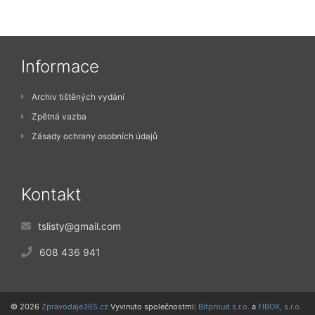
Informace
Archiv tištěných vydání
Zpětná vazba
Zásady ochrany osobních údajů
Kontakt
tslisty@gmail.com
608 436 941
© 2026
Zpravodaje365.cz
Vyvinuto společnostmi:
Bitproud s.r.o.
a
FIBOX, s.r.o.