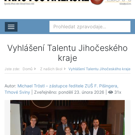
Rozbalit nabídku
Vyhlášení Talentu Jihočeského
kraje
Jste zde:
Domů
Z našich škol
Vyhlášení Talentu Jihočeského kraje
Autor:
Michael Tröstl – zástupce ředitele ZUŠ F. Pišingera,
Trhové Sviny
| Zveřejněno: pondělí 23. února 2026 |
31x