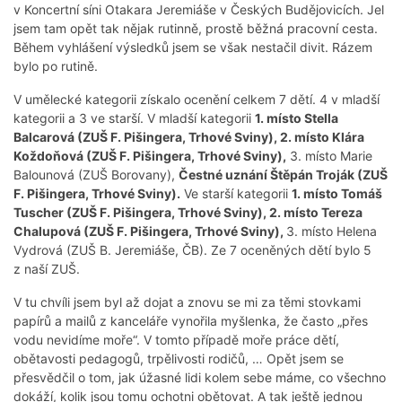
v Koncertní síni Otakara Jeremiáše v Českých Budějovicích. Jel
jsem tam opět tak nějak rutinně, prostě běžná pracovní cesta.
Během vyhlášení výsledků jsem se však nestačil divit. Rázem
bylo po rutině.
V umělecké kategorii získalo ocenění celkem 7 dětí. 4 v mladší
kategorii a 3 ve starší. V mladší kategorii
1. místo Stella
Balcarová (ZUŠ F. Pišingera, Trhové Sviny), 2. místo Klára
Koždoňová (ZUŠ F. Pišingera, Trhové Sviny),
3. místo Marie
Balounová (ZUŠ Borovany),
Čestné uznání Štěpán Troják (ZUŠ
F. Pišingera, Trhové Sviny).
Ve starší kategorii
1. místo Tomáš
Tuscher (ZUŠ F. Pišingera, Trhové Sviny), 2. místo Tereza
Chalupová (ZUŠ F. Pišingera, Trhové Sviny),
3. místo Helena
Vydrová (ZUŠ B. Jeremiáše, ČB). Ze 7 oceněných dětí bylo 5
z naší ZUŠ.
V tu chvíli jsem byl až dojat a znovu se mi za těmi stovkami
papírů a mailů z kanceláře vynořila myšlenka, že často „přes
vodu nevidíme moře“. V tomto případě moře práce dětí,
obětavosti pedagogů, trpělivosti rodičů, … Opět jsem se
přesvědčil o tom, jak úžasné lidi kolem sebe máme, co všechno
dokáží, kolik jsou tomu ochotni obětovat. A tak ještě jednou