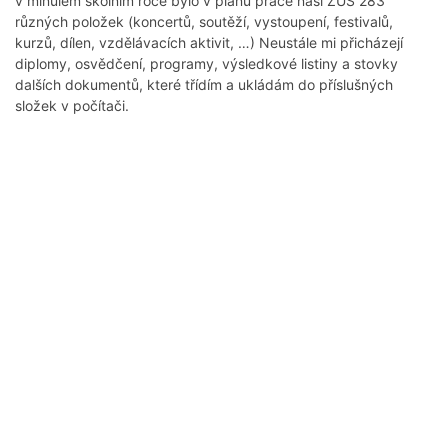
v minulém školním roce bylo v plánu práce naší ZUŠ 283
různých položek (koncertů, soutěží, vystoupení, festivalů,
kurzů, dílen, vzdělávacích aktivit, …) Neustále mi přicházejí
diplomy, osvědčení, programy, výsledkové listiny a stovky
dalších dokumentů, které třídím a ukládám do příslušných
složek v počítači.