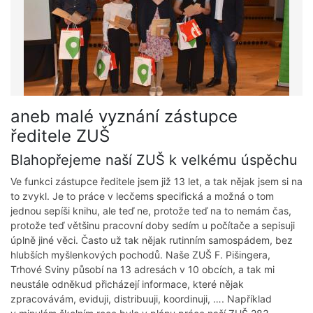
aneb malé vyznání zástupce
ředitele ZUŠ
Blahopřejeme naší ZUŠ k velkému úspěchu
Ve funkci zástupce ředitele jsem již 13 let, a tak nějak jsem si na
to zvykl. Je to práce v lecčems specifická a možná o tom
jednou sepíši knihu, ale teď ne, protože teď na to nemám čas,
protože teď většinu pracovní doby sedím u počítače a sepisuji
úplně jiné věci. Často už tak nějak rutinním samospádem, bez
hlubších myšlenkových pochodů. Naše ZUŠ F. Pišingera,
Trhové Sviny působí na 13 adresách v 10 obcích, a tak mi
neustále odněkud přicházejí informace, které nějak
zpracovávám, eviduji, distribuuji, koordinuji, …. Například