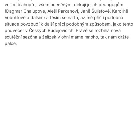
velice blahopřeji všem oceněným, děkuji jejich pedagogům
(Dagmar Chalupové, Aleši Parkanovi, Janě Šulistové, Karolíně
Vobořilové a dalším) a těším se na to, až mě příští podobná
situace povzbudí k další práci podobným způsobem, jako tento
podvečer v Českých Budějovicích. Právě se rozbíhá nová
soutěžní sezóna a želízek v ohni máme mnoho, tak nám držte
palce.