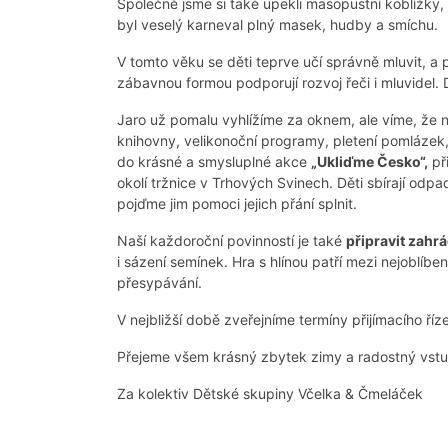
Společně jsme si také upekli masopustní koblížky,
byl veselý karneval plný masek, hudby a smíchu.
V tomto věku se děti teprve učí správně mluvit, a
zábavnou formou podporují rozvoj řeči i mluvidel. D
Jaro už pomalu vyhlížíme za oknem, ale víme, že n
knihovny, velikonoční programy, pletení pomlázek, 
do krásné a smysluplné akce
„Ukliďme Česko
“
,
př
okolí tržnice v Trhových Svinech. Děti sbírají od
pojďme jim pomoci jejich přání splnit.
Naší každoroční povinností je také
připravit zahr
i sázení semínek. Hra s hlínou patří mezi nejoblíben
přesypávání.
V nejbližší době zveřejníme termíny přijímacího ří
Přejeme všem krásný zbytek zimy a radostný vstup
Za kolektiv Dětské skupiny Včelka & Čmeláček