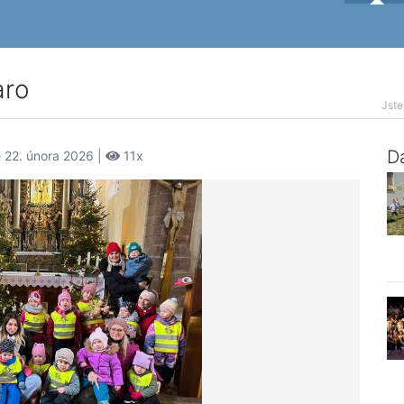
aro
Jste
Da
e 22. února 2026 |
11x