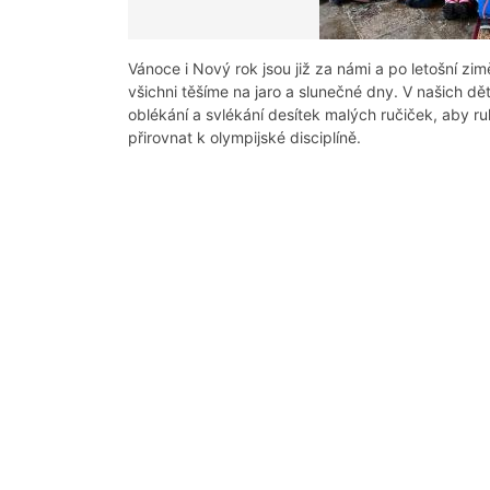
Vánoce i Nový rok jsou již za námi a po letošní zi
všichni těšíme na jaro a slunečné dny. V našich d
oblékání a svlékání desítek malých ručiček, aby r
přirovnat k olympijské disciplíně.