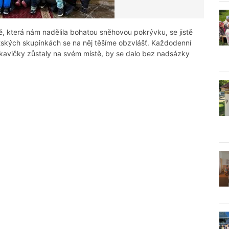
mě, která nám nadělila bohatou sněhovou pokrývku, se jistě
ětských skupinkách se na něj těšíme obzvlášť. Každodenní
ukavičky zůstaly na svém místě, by se dalo bez nadsázky