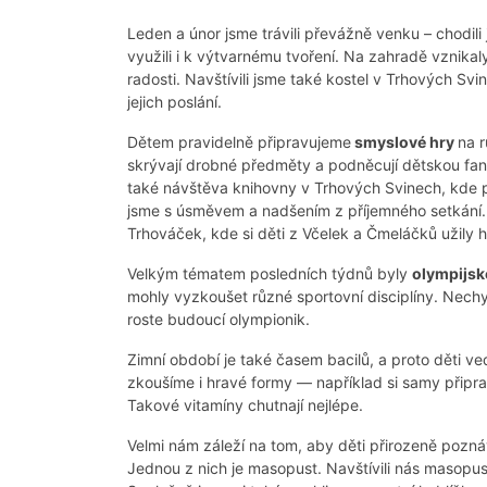
Leden a únor jsme trávili převážně venku – chodil
využili i k výtvarnému tvoření. Na zahradě vznikal
radosti. Navštívili jsme také kostel v Trhových Sv
jejich poslání.
Dětem pravidelně připravujeme
smyslov
é
hry
na r
skrývají drobné předměty a podněcují dětskou fant
také návštěva knihovny v Trhových Svinech, kde p
jsme s úsměvem a nadšením z příjemného setkání. 
Trhováček, kde si děti z Včelek a Čmeláčků užily h
Velkým tématem posledních týdnů byly
olympijsk
mohly vyzkoušet různé sportovní disciplíny. Nech
roste budoucí olympionik.
Zimní období je také časem bacilů, a proto děti v
zkoušíme i hravé formy — například si samy připr
Takové vitamíny chutnají nejlépe.
Velmi nám záleží na tom, aby děti přirozeně poznáv
Jednou z nich je masopust. Navštívili nás masopust