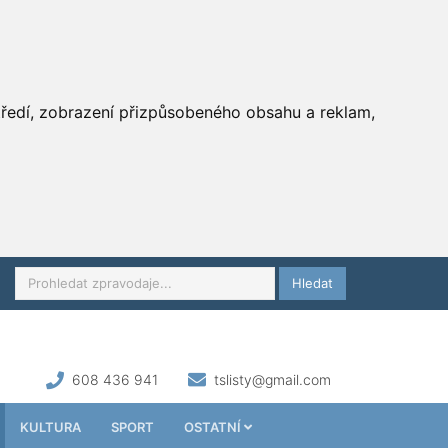
středí, zobrazení přizpůsobeného obsahu a reklam,
Hledat
608 436 941
tslisty@gmail.com
KULTURA
SPORT
OSTATNÍ