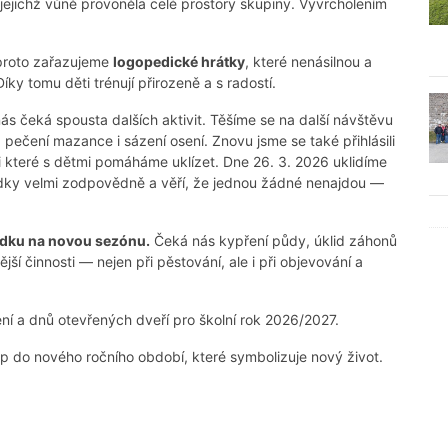
 jejichž vůně provoněla celé prostory skupiny. Vyvrcholením
 proto zařazujeme
logopedick
é
hr
átky
, které nenásilnou a
íky tomu děti trénují přirozeně a s radostí.
ás čeká spousta dalších aktivit. Těšíme se na další návštěvu
pečení mazance i sázení osení. Znovu jsme se také přihlásili
i které s dětmi pomáháme uklízet. Dne 26. 3. 2026 uklidíme
padky velmi zodpovědně a věří, že jednou žádné nenajdou —
ádku na novou sez
ó
nu.
Čeká nás kypření půdy, úklid záhonů
ější činnosti — nejen při pěstování, ale i při objevování a
zení a dnů otevřených dveří pro školní rok 2026/2027.
 do nového ročního období, které symbolizuje nový život.