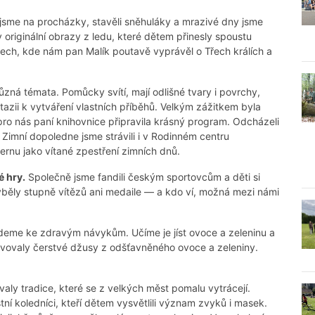
i jsme na procházky, stavěli sněhuláky a mrazivé dny jsme
y originální obrazy z ledu, které dětem přinesly spoustu
inech, kde nám pan Malík poutavě vyprávěl o Třech králích a
ůzná témata. Pomůcky svítí, mají odlišné tvary i povrchy,
azii k vytváření vlastních příběhů. Velkým zážitkem byla
ro nás paní knihovnice připravila krásný program. Odcházeli
Zimní dopoledne jsme strávili i v Rodinném centru
ernu jako vítané zpestření zimních dnů.
é
hry.
Společně jsme fandili českým sportovcům a děti si
yběly stupně vítězů ani medaile — a kdo ví, možná mezi námi
edeme ke zdravým návykům. Učíme je jíst ovoce a zeleninu a
avovaly čerstvé džusy z odšťavněného ovoce a zeleniny.
aly tradice, které se z velkých měst pomalu vytrácejí.
ní koledníci, kteří dětem vysvětlili význam zvyků i masek.