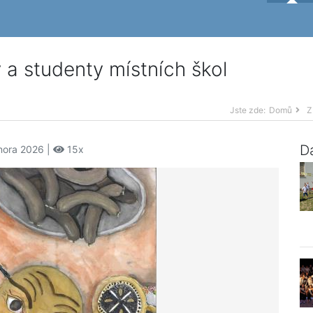
 a studenty místních škol
Jste zde:
Domů
Z
Da
února 2026 |
15x