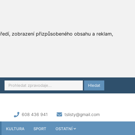
středí, zobrazení přizpůsobeného obsahu a reklam,
Hledat
608 436 941
tslisty@gmail.com
KULTURA
SPORT
OSTATNÍ