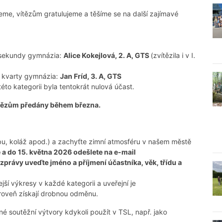
jeme, vítězům gratulujeme a těšíme se na další zajímavé
 a sekundy gymnázia:
Alice Kokejlová, 2. A, GTS
(zvítězila i v I.
e a kvarty gymnázia:
Jan Fríd, 3. A, GTS
této kategorii byla tentokrát nulová účast.
ítězům předány během března.
lbu, koláž apod.) a zachyťte zimní atmosféru v našem městě
a do 15. května 2026 odešlete na e-mail
rávy uveďte jméno a příjmení účastníka, věk, třídu a
ší výkresy v každé kategorii a uveřejní je
ároveň získají drobnou odměnu.
 soutěžní výtvory kdykoli použít v TSL, např. jako