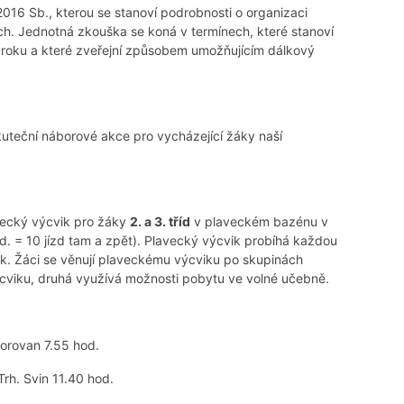
016 Sb., kterou se stanoví podrobnosti o organizaci
ách. Jednotná zkouška se koná v termínech, které stanoví
o roku a které zveřejní způsobem umožňujícím dálkový
uteční náborové akce pro vycházející žáky naší
avecký výcvik pro žáky
2. a 3. tříd
v plaveckém bazénu v
od. = 10 jízd tam a zpět). Plavecký výcvik probíhá každou
ok. Žáci se věnují plaveckému výcviku po skupinách
cviku, druhá využívá možnosti pobytu ve volné učebně.
Borovan 7.55 hod.
Trh. Svin 11.40 hod.