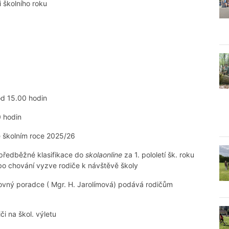
 školního roku
 od 15.00 hodin
0 hodin
e školním roce 2025/26
í předběžné klasifikace do
skolaonline
za 1. pololetí šk. roku
o chování vyzve rodiče k návštěvě školy
hovný poradce ( Mgr. H. Jarolímová) podává rodičům
i na škol. výletu