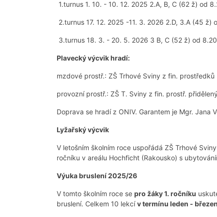
1.turnus 1. 10. - 10. 12. 2025 2.A, B, C (62 ž) od 8
2.turnus 17. 12. 2025 -11. 3. 2026 2.D, 3.A (45 ž) 
3.turnus 18. 3. - 20. 5. 2026 3 B, C (52 ž) od 8.2
Plavecký výcvik hradí:
mzdové prostř.: ZŠ Trhové Sviny z fin. prostředků
provozní prostř.: ZŠ T. Sviny z fin. prostř. přiděl
Doprava se hradí z ONIV. Garantem je Mgr. Jana V
Lyžařský výcvik
V letošním školním roce uspořádá ZŠ Trhové Svin
ročníku v areálu Hochficht (Rakousko) s ubytování
Výuka bruslení 2025/26
V tomto školním roce se
pro žáky 1. ročníku
uskute
bruslení. Celkem 10 lekcí
v termínu leden - březe