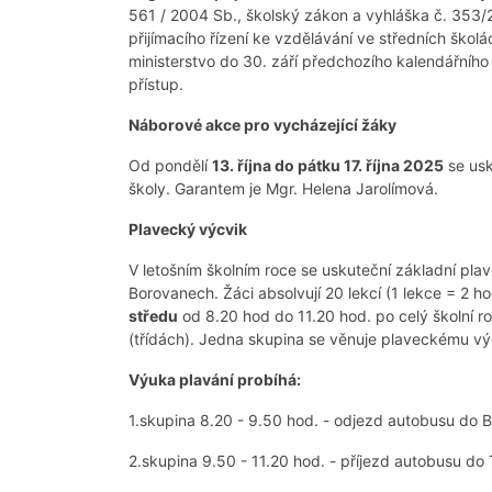
561 / 2004 Sb., školský zákon a vyhláška č. 353/2
přijímacího řízení ke vzdělávání ve středních škol
ministerstvo do 30. září předchozího kalendářníh
přístup.
Náborové akce pro vycházející žáky
Od pondělí
13. října do pátku 17. října 2025
se usk
školy. Garantem je Mgr. Helena Jarolímová.
Plavecký výcvik
V letošním školním roce se uskuteční základní pl
Borovanech. Žáci absolvují 20 lekcí (1 lekce = 2 h
středu
od 8.20 hod do 11.20 hod. po celý školní r
(třídách). Jedna skupina se věnuje plaveckému vý
Výuka plavání probíhá:
1.skupina 8.20 - 9.50 hod. - odjezd autobusu do 
2.skupina 9.50 - 11.20 hod. - příjezd autobusu do 