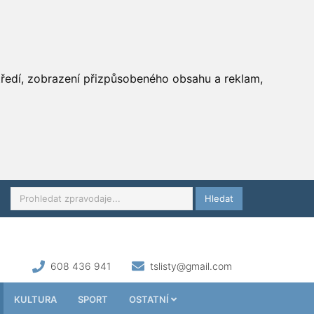
středí, zobrazení přizpůsobeného obsahu a reklam,
Hledat
608 436 941
tslisty@gmail.com
KULTURA
SPORT
OSTATNÍ