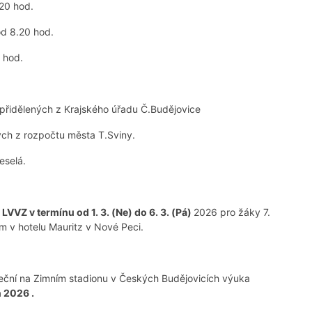
.20 hod.
od 8.20 hod.
0 hod.
 přidělených z Krajského úřadu Č.Budějovice
ených z rozpočtu města T.Sviny.
eselá.
y
LVVZ v termínu od 1. 3. (Ne) do 6. 3. (Pá)
2026 pro žáky 7.
m v hotelu Mauritz v Nové Peci.
ční na Zimním stadionu v Českých Budějovicích výuka
n 2026 .