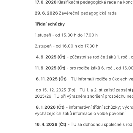
17. 6. 2026
Klasifikační pedagogická rada na konci
29. 6. 2026
Závěrečná pedagogická rada
Třídní schůzky
1.stupeň - od 15.30 h do 17.00 h
2.stupeň - od 16.00 h do 17.30 h
4. 9. 2025 (Čt)
- zúčastní se rodiče žáků 1. roč.,
11. 9. 2025 (Čt)
- pro rodiče žáků 6. roč., od 16.0
6. 11. 2025 (Čt)
- TU informují rodiče o úkolech v
do 15. 12. 2025 (Po) - TU 1. a 2. st zajistí zapsán
2025/26; TU při výrazném zhoršení prospěchu neb
8. 1. 2026
(
Čt)
- informativní třídní schůzky; výc
vycházejících žáků informace o volbě povolání
16. 4. 2026
(
Čt)
- TU se dohodnou společně s rodič