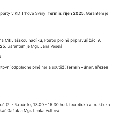
párty v KD Trhové Sviny.
Termín: říjen
2025.
Garantem je
na Mikulášskou nadílku, kterou pro ně připravují žáci 9.
025.
Garantem je Mgr. Jana Veselá.
6
rtovní odpoledne plné her a soutěží.
Termín – únor, březen
ň (2. - 5.ročník), 13.00 - 15.30 hod. teoretická a praktická
Lukáš Gažák a Mgr. Lenka Volfová