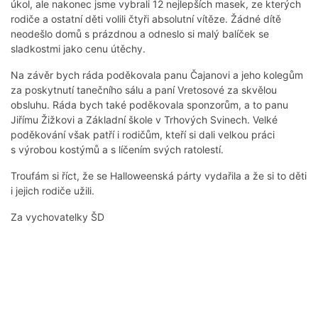
úkol, ale nakonec jsme vybrali 12 nejlepších masek, ze kterých
rodiče a ostatní děti volili čtyři absolutní vítěze. Žádné dítě
neodešlo domů s prázdnou a odneslo si malý balíček se
sladkostmi jako cenu útěchy.
Na závěr bych ráda poděkovala panu Čajanovi a jeho kolegům
za poskytnutí tanečního sálu a paní Vretosové za skvělou
obsluhu. Ráda bych také poděkovala sponzorům, a to panu
Jiřímu Žižkovi a Základní škole v Trhových Svinech. Velké
poděkování však patří i rodičům, kteří si dali velkou práci
s výrobou kostýmů a s líčením svých ratolestí.
Troufám si říct, že se Halloweenská párty vydařila a že si to děti
i jejich rodiče užili.
Za vychovatelky ŠD