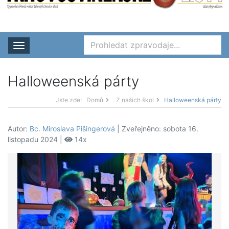
Rozbalit nabídku
Halloweenská párty
Jste zde:
Domů
Z našich škol
Halloweenská párty
Autor:
Bc. Miroslava Pišingerová
| Zveřejněno: sobota 16.
listopadu 2024 |
14x