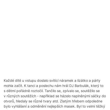
Každé dítě u vstupu doslalo svítící náramek a lízátko a párty
mohla začít. K tanci a poslechu nám hrál DJ Barbulák, který to
s dětmi pořádně roztočil. Tančilo se, zpívalo se, soutěžilo se
v různých soutěžích - například se házelo naplněnými sáčky do
otvorů, hledaly se různé tvary atd. Zlatým hřebem odpoledne
bylo vyhlášení a odměnění nejlepších masek. Byl to velmi těžký