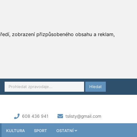
středí, zobrazení přizpůsobeného obsahu a reklam,
Hledat
608 436 941
tslisty@gmail.com
KULTURA
SPORT
OSTATNÍ