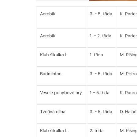
Aerobik
3. - 5. třída
K. Pade
Aerobik
1. – 2. třída
K. Pade
Klub šikulka I.
1. třída
M. Pišin
Badminton
3. - 5. třída
M. Petr
Veselé pohybové hry
1 – 5.třída
K. Paur
Tvořivá dílna
3. - 5. třída
D. Halá
Klub šikulka II.
2. třída
M. Pišin