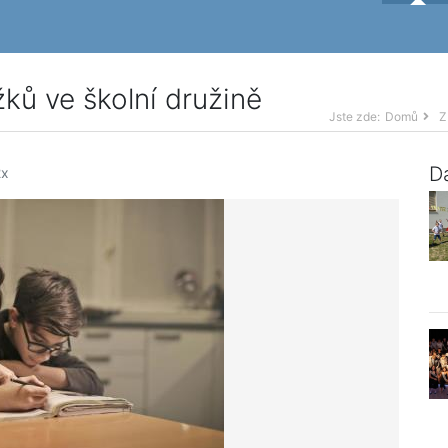
ů ve školní družině
Jste zde:
Domů
Z
Da
x