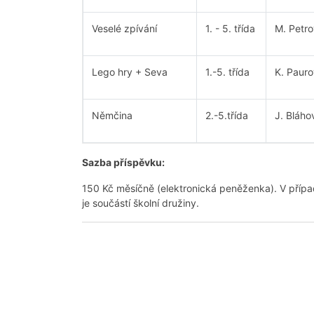
Veselé zpívání
1. - 5. třída
M. Petr
Lego hry + Seva
1.-5. třída
K. Paur
Němčina
2.-5.třída
J. Bláho
Sazba příspěvku:
150 Kč měsíčně (elektronická peněženka). V případ
je součástí školní družiny.