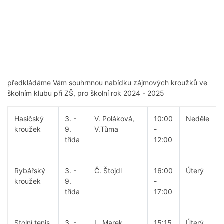
předkládáme Vám souhrnnou nabídku zájmových kroužků ve
školním klubu při ZŠ, pro školní rok 2024 - 2025
Hasičský
3. -
V. Poláková,
10:00
Neděle
kroužek
9.
V.Tůma
-
třída
12:00
Rybářský
3. -
Č. Štojdl
16:00
Úterý
kroužek
9.
-
třída
17:00
Stolní tenis
3. -
L. Marek
15:15
Úterý