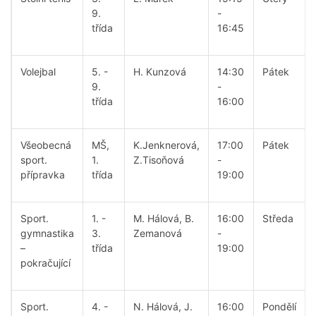
9.
-
třída
16:45
Volejbal
5. -
H. Kunzová
14:30
Pátek
9.
-
třída
16:00
Všeobecná
MŠ,
K.Jenknerová,
17:00
Pátek
sport.
1.
Z.Tisoňová
-
přípravka
třída
19:00
Sport.
1. -
M. Hálová, B.
16:00
Středa
gymnastika
3.
Zemanová
-
–
třída
19:00
pokračující
Sport.
4. -
N. Hálová, J.
16:00
Pondělí