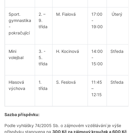
Sport.
2. –
M. Fialová
17:00
Úterý
gymnastika
9.
-
-
třída
19:00
pokračující
Mini
3. -
H. Kocinová
14:00
Středa
volejbal
5.
-
třída
15:00
Hlasová
1.
S. Feslová
11:45
Středa
výchova
třída
–
12:15
Sazba příspěvku:
Podle vyhlášky 74/2005 Sb. o zájmovém vzdělávání je výše
příspěvku stanovena na
300 Kč za zájmový kroužek a 600 Kč