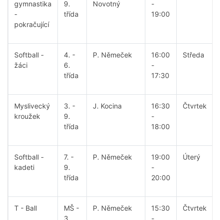
gymnastika
9.
Novotný
-
-
třída
19:00
pokračující
Softball -
4. -
P. Němeček
16:00
Středa
žáci
6.
-
třída
17:30
Myslivecký
3. -
J. Kocina
16:30
Čtvrtek
kroužek
9.
-
třída
18:00
Softball -
7. -
P. Němeček
19:00
Úterý
kadeti
9.
-
třída
20:00
T - Ball
MŠ -
P. Němeček
15:30
Čtvrtek
3.
-