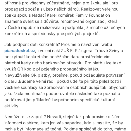
přínosná pro všechny zúčastněné, nejen pro školu, ale i pro
propagaci zboží a služeb našich dárců. Realizovat veřejnou
sbírku spolu s Nadací Karel Komárek Family Foundation
znamená svěřit se s důvěrou renomované organizaci, která
v České republice realizovala a podpořila již mnoho užitečných
konkrétních a společensky prospěšných projektů.
Jak podpořit děti konkrétně? Prosíme o navštívení webu
pianadoskol.cz
, zvolení naší ZUŠ F. Pišingera, Trhové Sviny a
poskytnutí konkrétního peněžního daru prostřednictvím
platební karty nebo bankovního převodu. Pro platbu lze také
využít QR kód z připojeného propagačního letáku.
Nevyužívejte QR platby, prosíme, pokud požadujete potvrzení
o daru .Budeme velmi rádi, pokud udělíte při této příležitosti i
veškeré souhlasy se zpracováním osobních údajů tak, abychom
jako škola mohli naše podporovatele následně také poznat a
poděkovat jim příkladně i uspořádáním specifické kulturní
aktivity.
Nemůžete se zapojit? Nevadí, stejně tak pak prosíme o šíření
informací o sbírce, kam jen vás napadne, kde si myslíte, že by
mohla být informace užitečná. Pojďme společně do toho, máme