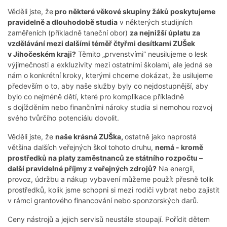
Věděli jste, že
pro některé věkové skupiny žáků poskytujeme
pravidelně a dlouhodobě studia
v některých studijních
zaměřeních (příkladně taneční obor)
za nejnižší úplatu za
vzdělávání mezi dalšími téměř čtyřmi desítkami ZUŠek
v Jihočeském kraji?
Těmito „prvenstvími“ neusilujeme o lesk
výjimečnosti a exkluzivity mezi ostatními školami, ale jedná se
nám o konkrétní kroky, kterými chceme dokázat, že usilujeme
především o to, aby naše služby byly co nejdostupnější, aby
bylo co nejméně dětí, které pro komplikace příkladně
s dojížděním nebo finančními nároky studia si nemohou rozvoj
svého tvůrčího potenciálu dovolit.
Věděli jste, že
naše krásná ZUŠka,
ostatně jako naprostá
většina dalších veřejných škol tohoto druhu,
nemá - kromě
prostředků na platy zaměstnanců ze státního rozpočtu –
další pravidelné příjmy z veřejných zdrojů?
Na energii,
provoz, údržbu a nákup vybavení můžeme použít přesně tolik
prostředků, kolik jsme schopni si mezi rodiči vybrat nebo zajistit
v rámci grantového financování nebo sponzorských darů.
Ceny nástrojů a jejich servisů neustále stoupají. Pořídit dětem