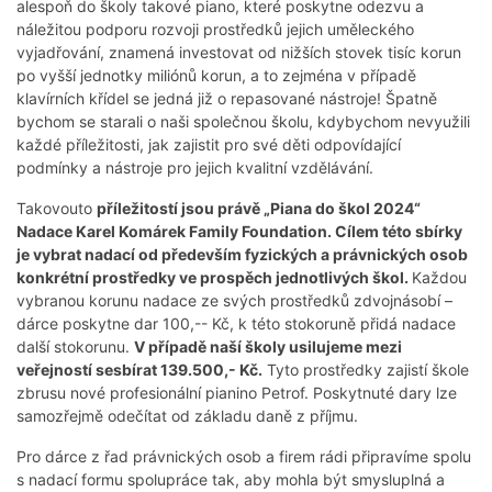
alespoň do školy takové piano, které poskytne odezvu a
náležitou podporu rozvoji prostředků jejich uměleckého
vyjadřování, znamená investovat od nižších stovek tisíc korun
po vyšší jednotky miliónů korun, a to zejména v případě
klavírních křídel se jedná již o repasované nástroje! Špatně
bychom se starali o naši společnou školu, kdybychom nevyužili
každé příležitosti, jak zajistit pro své děti odpovídající
podmínky a nástroje pro jejich kvalitní vzdělávání.
Takovouto
příležitostí jsou právě „Piana do škol 2024“
Nadace Karel Komárek Family Foundation. Cílem této sbírky
je vybrat nadací od především fyzických a právnických osob
konkrétní prostředky ve prospěch jednotlivých škol.
Každou
vybranou korunu nadace ze svých prostředků zdvojnásobí –
dárce poskytne dar 100,-- Kč, k této stokoruně přidá nadace
další stokorunu.
V případě naší školy usilujeme mezi
veřejností sesbírat 139.500,- Kč.
Tyto prostředky zajistí škole
zbrusu nové profesionální pianino Petrof. Poskytnuté dary lze
samozřejmě odečítat od základu daně z příjmu.
Pro dárce z řad právnických osob a firem rádi připravíme spolu
s nadací formu spolupráce tak, aby mohla být smysluplná a