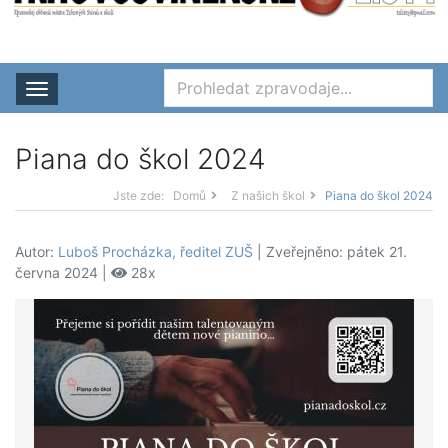
Rozbalit nabídku
Piana do škol 2024
Jste zde:
Domů
Z našich škol
Piana do škol 2024
Autor:
Luboš Procházka, ředitel ZUŠ
| Zveřejněno: pátek 21.
června 2024 |
28x