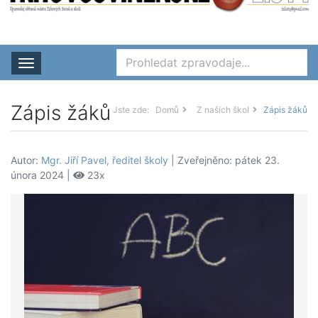
Rozbalit nabídku
Zápis žáků
Jste zde:
Domů
Z našich škol
Zápis žáků
Autor:
Mgr. Jiří Pavel, ředitel školy
| Zveřejněno: pátek 23.
února 2024 |
23x