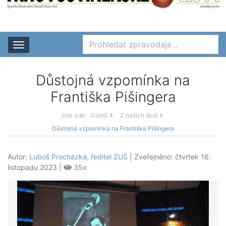
Rozbalit nabídku
Důstojná vzpomínka na
Františka Pišingera
Jste zde:
Domů
Z našich škol
Důstojná vzpomínka na Františka Pišingera
Autor:
Luboš Procházka, ředitel ZUŠ
| Zveřejněno: čtvrtek 16.
listopadu 2023 |
35x