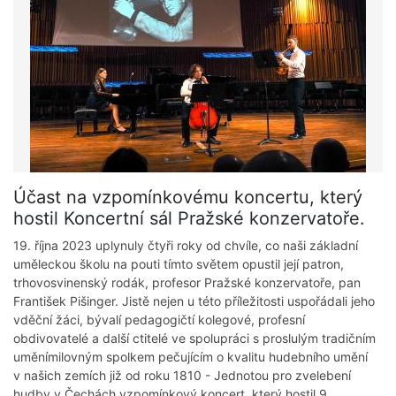
Účast na vzpomínkovému koncertu, který
hostil Koncertní sál Pražské konzervatoře.
19. října 2023 uplynuly čtyři roky od chvíle, co naši základní
uměleckou školu na pouti tímto světem opustil její patron,
trhovosvinenský rodák, profesor Pražské konzervatoře, pan
František Pišinger. Jistě nejen u této příležitosti uspořádali jeho
vděční žáci, bývalí pedagogičtí kolegové, profesní
obdivovatelé a další ctitelé ve spolupráci s proslulým tradičním
uměnímilovným spolkem pečujícím o kvalitu hudebního umění
v našich zemích již od roku 1810 - Jednotou pro zvelebení
hudby v Čechách vzpomínkový koncert, který hostil 9.