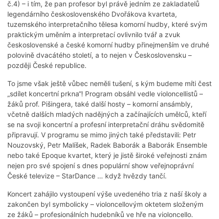
č.4) – i tím, že pan profesor byl právě jedním ze zakladatelů
legendárního československého Dvořákova kvarteta,
tuzemského interpretačního tělesa komorní hudby, které svým
praktickým uměním a interpretací ovlivnilo tvář a zvuk
československé a české komorní hudby přinejmenším ve druhé
polovině dvacátého století, a to nejen v Československu –
později České republice.
To jsme však ještě vůbec neměli tušení, s kým budeme míti čest
„sdílet koncertní prkna“! Program obsáhl vedle violoncellistů –
žáků prof. Pišingera, také další hosty – komorní ansámbly,
včetně dalších mladých nadějných a začínajících umělců, kteří
se na svoji koncertní a profesní interpretační dráhu svědomitě
připravují. V programu se mimo jiných také představili: Petr
Nouzovský, Petr Malíšek, Radek Baborák a Baborák Ensemble
nebo také Epoque kvartet, který je jistě široké veřejnosti znám
nejen pro své spojení s dnes populární show veřejnoprávní
České televize – StarDance … když hvězdy tančí.
Koncert zahájilo vystoupení výše uvedeného tria z naší školy a
zakončen byl symbolicky – violoncellovým oktetem složeným
ze žáků – profesionálních hudebníků ve hře na violoncello.