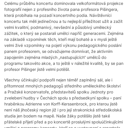
Celému průběhu koncertu dominovala velkoformátová projekce
fotografií nejen z profesního života pana profesora Pišingera,
která probíhala na pozadí koncertního podia. Návštěvníci
koncertu tak měli jedinečnou a tu nejlepší příležitost užít a zažít
velmi kvalitní, podmanivý, nevšední a působivý umělecký
zážitek, o který se postarali umělci napříč generacemi. Zejména
na základě vzpomínek těch, kteří mají bohaté a v mysli ještě
velmi živé vzpomínky na pojetí výkonu pedagogického poslání
panem profesorem, se odvažujeme domnívat, že aktivním
zapojením zejména mladých „nastupujících“ umělců do
programu takovéto akce, a to ještě v náležité kvalitě, by se pan
profesor Pišinger jistě velmi potěšil.
Všechny účinkující podpořil nejen téměř zaplněný sál, ale i
přítomnost mnohých pedagogů středního uměleckého školství
a Pražské konzervatoře, představitelů spolku Jednoty pro
zvelebení hudby v Čechách spolu s předsedkyní spolku – paní
hraběnkou Adrienne von Korff-Kerssenbrock, pro kterou jistě
není náš jihočeský region již i pro její strakonická středoškolská
studia jen bodem na mapě. Naše žáky potěšilo jistě také
přátelské přijetí před a po koncertě proslulými spoluúčinkujícími
umělci z programu koncertu, kteří se o vystoupení a repertoár