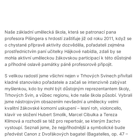
Naše základní umělecká škola, která se patronací pana
profesora Pišingera s hrdostí zaštiťuje již od roku 2011, když se
o chystané přípravě aktivity dozvěděla, pořadateli zejména
prostřednictvím paní učitelky Hájkové nabídla, zdali by se
mohla aktivní uměleckou žákovskou participací k této důstojné
a příhodné oslavě památky páně profesorově připojit.
S velikou radostí jsme všichni nejen v Trhových Svinech přivítali
kladné stanovisko pořadatele a začali se intenzivně zabývat
myšlenkou, kdo by mohl být důstojným reprezentantem školy,
Trhových Svin, a vůbec regionu, kde naše škola působí. Vybrali
jsme nástrojovým obsazením nevšední a umělecky velmi
kvalitní žákovské komorní uskupení – lesní roh, violoncello,
klavír ve složení Hubert Smolík, Marcel Cibulka a Tereza
Klímová a rozhodli se též pro repertoár, se kterým žactvo
vystoupí. Seznali jsme, že nejpříhodnější a symbolické bude
předvést Canon z Dvořákových bagatel (Bagatelles, op. 47 –