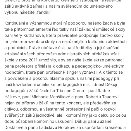
žáků aktivně zajímali a našim svěřencům do uměleckého
výkonu náležitě „fandili.“
Kontinuální a významnou morální podporou našeho žactva byla
také přítomnost emeritní ředitelky naší základní umělecké školy,
paní Věry Kuthanové, která pravidelně podporuje žactvo školy
při jeho reprezentaci školy na nejrůznějších kulturních aktivitách
a podnicích. Právě obětavé úsilí paní ředitelky a její úspěšné
zdolávání všech především administrativních překážek však
škole v roce 2011 umožnilo, aby se naše škola skrze patronaci
pana profesora přihlásila k odkazu a pedagogicko-uměleckým
hodnotám, které pan profesor Pišinger vyznával. A k těmto se
s povděkem a pokorou hlásíme spolu s našimi pedagogy při
naší každodenní umělecké pedagogické misi i dnes! Děkuji
pedagogům žáků školního Tria con Corno – paní Radce
Hájkové, paní Michaele Menšíkové a panu Robertu Tauerovi –
nejen za přípravu žáků na tento koncert, ale především za
citlivou, odbornou a všestranně profesionální péči o rozvoj
svěřených žáků jednotlivě, ale i komorní hry jako celku po celou
dobu působení komorního uskupení. Děkuji paní Zuzaně
Dostálové a panu Ladislavu Horákovi za uspořádání krásného a