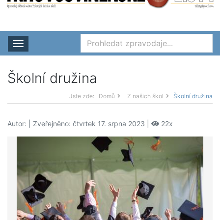
Rozbalit nabídku
Školní družina
Jste zde:
Domů
Z našich škol
Školní družina
Autor:
| Zveřejněno: čtvrtek 17. srpna 2023 |
22x