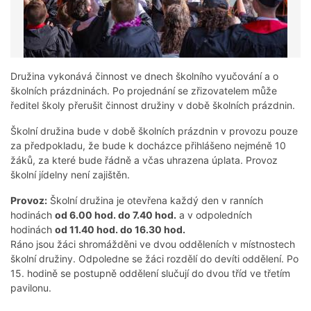
Družina vykonává činnost ve dnech školního vyučování a o
školních prázdninách. Po projednání se zřizovatelem může
ředitel školy přerušit činnost družiny v době školních prázdnin.
Školní družina bude v době školních prázdnin v provozu pouze
za předpokladu, že bude k docházce přihlášeno nejméně 10
žáků, za které bude řádně a včas uhrazena úplata. Provoz
školní jídelny není zajištěn.
Provoz:
Školní družina je otevřena každý den v ranních
hodinách
od 6.00 hod. do 7.40 hod.
a v odpoledních
hodinách
od 11.40 hod. do 16.30 hod.
Ráno jsou žáci shromážděni ve dvou odděleních v místnostech
školní družiny. Odpoledne se žáci rozdělí do devíti oddělení. Po
15. hodině se postupně oddělení slučují do dvou tříd ve třetím
pavilonu.