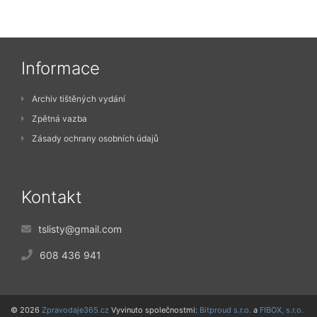
Informace
Archiv tištěných vydání
Zpětná vazba
Zásady ochrany osobních údajů
Kontakt
tslisty@gmail.com
608 436 941
© 2026
Zpravodaje365.cz
Vyvinuto společnostmi:
Bitproud s.r.o.
a
FIBOX, s.r.o.