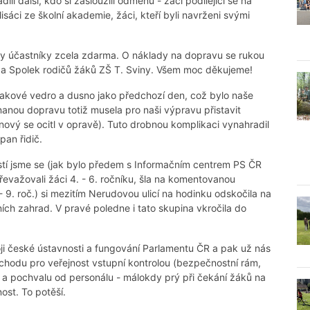
li další, kdo si zasloužili odměnu - žáci podílející se na
sáci ze školní akademie, žáci, kteří byli navrženi svými
ny účastníky zcela zdarma. O náklady na dopravu se rukou
 a Spolek rodičů žáků ZŠ T. Sviny. Všem moc děkujeme!
 takové vedro a dusno jako předchozí den, což bylo naše
dnanou dopravu totiž musela pro naši výpravu přistavit
nový se ocitl v opravě). Tuto drobnou komplikaci vynahradil
an řidič.
 jsme se (jak bylo předem s Informačním centrem PS ČR
převažovali žáci 4. - 6. ročníku, šla na komentovanou
- 9. roč.) si mezitím Nerudovou ulicí na hodinku odskočila na
ích zahrad. V pravé poledne i tato skupina vkročila do
voji české ústavnosti a fungování Parlamentu ČR a pak už nás
chodu pro veřejnost vstupní kontrolou (bezpečnostní rám,
iv a pochvalu od personálu - málokdy prý při čekání žáků na
ost. To potěší.