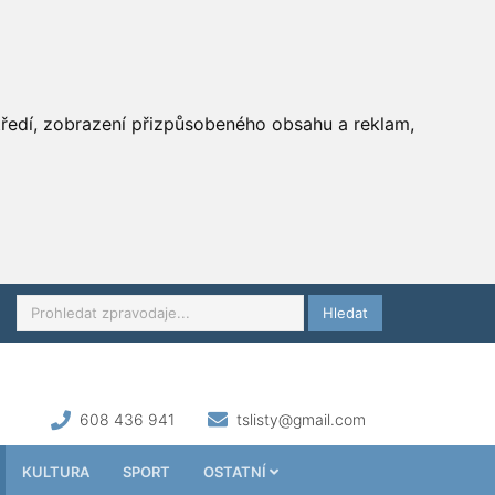
středí, zobrazení přizpůsobeného obsahu a reklam,
Hledat
608 436 941
tslisty@gmail.com
KULTURA
SPORT
OSTATNÍ