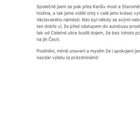
Společně jsem se pak přes Karlův most a Staroměsts
hodina, a tak jsme viděli orloj v celé jeho kráse) v
Václavského náměstí. Kdo byl někdy se svými nebo 
ten dobře ví, že před nástupem do autobusu prost
tak od Celetné ulice budili dojem, že bez tohoto po
na jih Čech.
Posilněni, mírně unaveni a myslím že i spokojeni j
nazdar výletu (a prázdninám)!