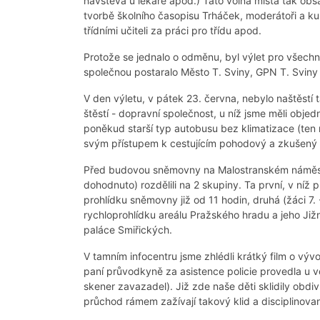
návštěva u lékaře apod.) Tato volná místa tak obsadi
tvorbě školního časopisu Trháček, moderátoři a kuli
třídními učiteli za práci pro třídu apod.
Protože se jednalo o odměnu, byl výlet pro všech
společnou postaralo Město T. Sviny, GPN T. Sviny
V den výletu, v pátek 23. června, nebylo naštěstí
štěstí - dopravní společnost, u níž jsme měli obje
poněkud starší typ autobusu bez klimatizace (ten 
svým přístupem k cestujícím pohodový a zkušený p
Před budovou sněmovny na Malostranském náměstí
dohodnuto) rozdělili na 2 skupiny. Ta první, v níž 
prohlídku sněmovny již od 11 hodin, druhá (žáci 7. 
rychloprohlídku areálu Pražského hradu a jeho Jižn
paláce Smiřických.
V tamním infocentru jsme zhlédli krátký film o vý
paní průvodkyně za asistence policie provedla u v
skener zavazadel). Již zde naše děti sklidily obd
průchod rámem zažívají takový klid a disciplinovan