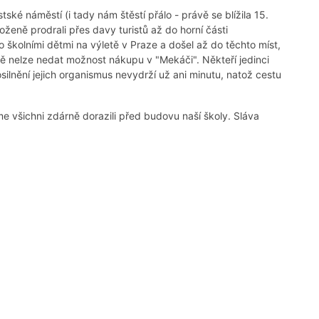
ké náměstí (i tady nám štěstí přálo - právě se blížila 15.
yloženě prodrali přes davy turistů až do horní části
školními dětmi na výletě v Praze a došel až do těchto míst,
ě nelze nedat možnost nákupu v "Mekáči". Někteří jedinci
silnění jejich organismus nevydrží už ani minutu, natož cestu
sme všichni zdárně dorazili před budovu naší školy. Sláva