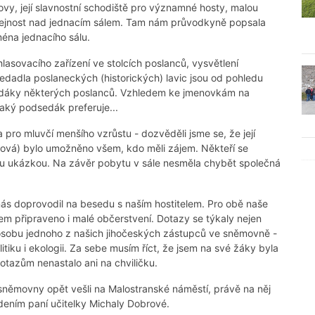
dovy, její slavnostní schodiště pro významné hosty, malou
eřejnost nad jednacím sálem. Tam nám průvodkyně popsala
éna jednacího sálu.
lasovacího zařízení ve stolcích poslanců, vysvětlení
dadla poslaneckých (historických) lavic jsou od pohledu
dsedáky některých poslanců. Vzhledem ke jmenovkám na
aký podsedák preferuje...
a pro mluvčí menšího vzrůstu - dozvěděli jsme se, že její
erová) bylo umožněno všem, kdo měli zájem. Někteří se
ou ukázkou. Na závěr pobytu v sále nesměla chybět společná
 nás doprovodil na besedu s naším hostitelem. Pro obě naše
em připraveno i malé občerstvení. Dotazy se týkaly nejen
 osobu jednoho z našich jihočeských zástupců ve sněmovně -
litiku i ekologii. Za sebe musím říct, že jsem na své žáky byla
otazům nenastalo ani na chviličku.
sněmovny opět vešli na Malostranské náměstí, právě na něj
ením paní učitelky Michaly Dobrové.