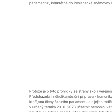
parlamentu", konkrétně do Poslanecké sněmovny ČR
Protože je o tyto prohlídky ze strany škol i veřejn
Předcházela jí několikaměsíční příprava - komun
kteří jsou členy školního parlamentu a s jejich rod
v určený termím 23. 6. 2023 účastnit nemohlo, v