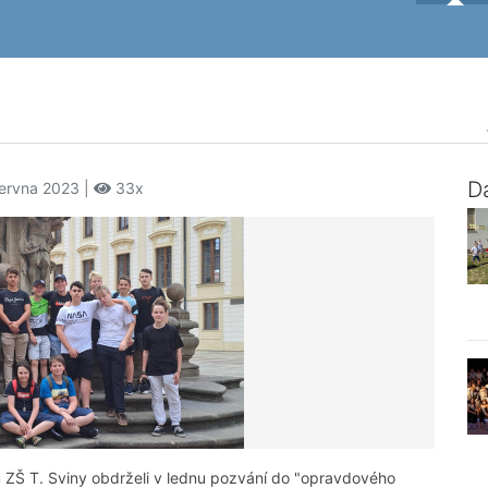
Da
června 2023 |
33x
u ZŠ T. Sviny obdrželi v lednu pozvání do "opravdového