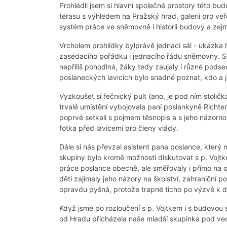
Prohlédli jsem si hlavní společné prostory této bu
terasu s výhledem na Pražský hrad, galerii pro v
systém práce ve sněmovně i historii budovy a zejm
Vrcholem prohlídky bylprávě jednací sál - ukázka h
zasedacího pořádku i jednacího řádu sněmovny. Se
nepříliš pohodlná, žáky tedy zaujaly i různé po
poslaneckých lavicích bylo snadné poznat, kdo a j
Vyzkoušet si řečnický pult (ano, je pod ním stoličk
trvalé umístění vybojovala paní poslankyně Richt
poprvé setkali s pojmem těsnopis a s jeho názorn
fotka před lavicemi pro členy vlády.
Dále si nás převzal asistent pana poslance, který
skupiny bylo kromě možnosti diskutovat s p. Vojtk
práce poslance obecně, ale směřovaly i přímo na
děti zajímaly jeho názory na školství, zahraniční po
opravdu pyšná, protože trapné ticho po výzvě k d
Když jsme po rozloučení s p. Vojtkem i s budovou 
od Hradu přicházela naše mladší skupinka pod ved