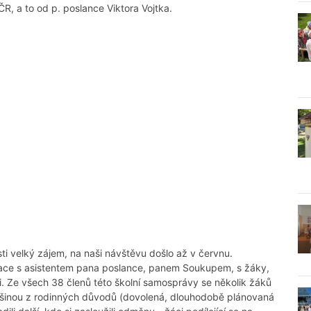
, a to od p. poslance Viktora Vojtka.
osti velký zájem, na naši návštěvu došlo až v červnu.
ikace s asistentem pana poslance, panem Soukupem, s žáky,
iči. Ze všech 38 členů této školní samosprávy se několik žáků
ětšinou z rodinných důvodů (dovolená, dlouhodobě plánovaná