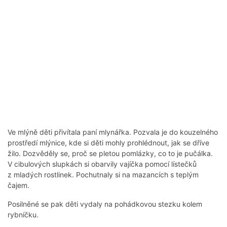
Ve mlýně děti přivítala paní mlynářka. Pozvala je do kouzelného
prostředí mlýnice, kde si děti mohly prohlédnout, jak se dříve
žilo. Dozvěděly se, proč se pletou pomlázky, co to je pučálka.
V cibulových slupkách si obarvily vajíčka pomocí lístečků
z mladých rostlinek. Pochutnaly si na mazancích s teplým
čajem.
Posilněné se pak děti vydaly na pohádkovou stezku kolem
rybníčku.