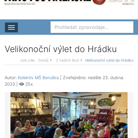
Rozbalit nabídku
Velikonoční výlet do Hrádku
Jste zde:
Domů
Z našich škol
Velikonoční výlet do Hrádku
Autor:
Kolektiv MŠ Beruška
| Zveřejněno: neděle 23. dubna
2023 |
25x