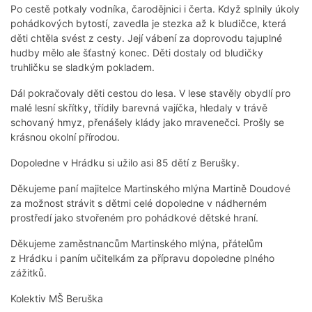
Po cestě potkaly vodníka, čarodějnici i čerta. Když splnily úkoly
pohádkových bytostí, zavedla je stezka až k bludičce, která
děti chtěla svést z cesty. Její vábení za doprovodu tajuplné
hudby mělo ale šťastný konec. Děti dostaly od bludičky
truhličku se sladkým pokladem.
Dál pokračovaly děti cestou do lesa. V lese stavěly obydlí pro
malé lesní skřítky, třídily barevná vajíčka, hledaly v trávě
schovaný hmyz, přenášely klády jako mravenečci. Prošly se
krásnou okolní přírodou.
Dopoledne v Hrádku si užilo asi 85 dětí z Berušky.
Děkujeme paní majitelce Martinského mlýna Martině Doudové
za možnost strávit s dětmi celé dopoledne v nádherném
prostředí jako stvořeném pro pohádkové dětské hraní.
Děkujeme zaměstnancům Martinského mlýna, přátelům
z Hrádku i paním učitelkám za přípravu dopoledne plného
zážitků.
Kolektiv MŠ Beruška