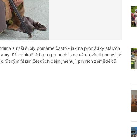
íme z naší školy poměrně často - jak na prohládky stálých
amy. Při edukačních programech jsme už otevírali pomyslný
 k různým fázím českých dějin jmenují) prvních zemědělců,