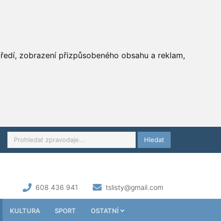
středí, zobrazení přizpůsobeného obsahu a reklam,
Hledat
608 436 941
tslisty@gmail.com
KULTURA
SPORT
OSTATNÍ