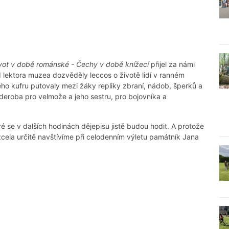
vot v době románské - Čechy v době knížecí
přijel za námi
lektora muzea dozvěděly leccos o životě lidí v ranném
ého kufru putovaly mezi žáky repliky zbraní, nádob, šperků a
deroba pro velmože a jeho sestru, pro bojovníka a
eré se v dalších hodinách dějepisu jistě budou hodit. A protože
zcela určitě navštívíme při celodenním výletu památník Jana