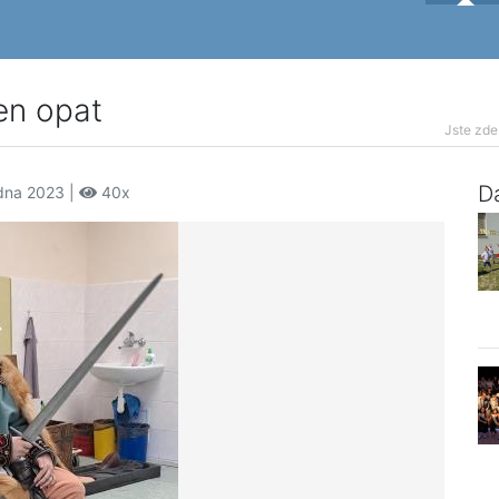
en opat
Jste zde
Da
edna 2023 |
40x