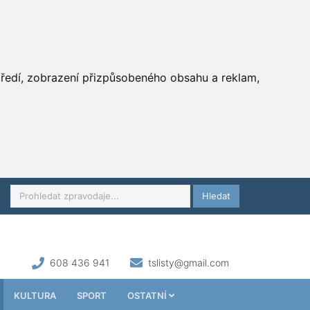
středí, zobrazení přizpůsobeného obsahu a reklam,
Hledat
608 436 941
tslisty@gmail.com
KULTURA
SPORT
OSTATNÍ