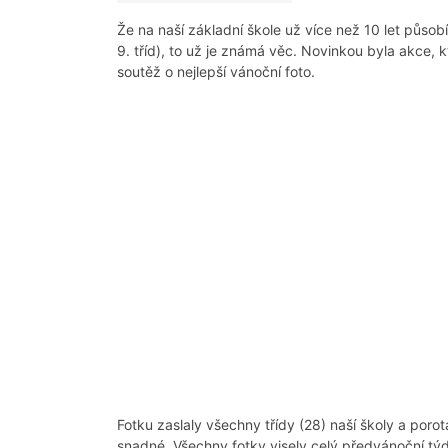
Že na naší základní škole už více než 10 let působ
9. tříd), to už je známá věc. Novinkou byla akce, k
soutěž o nejlepší vánoční foto.
Fotku zaslaly všechny třídy (28) naší školy a por
snadné. Všechny fotky visely celý předvánoční týd