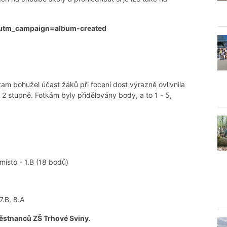
&utm_campaign=album-created
(tam bohužel účast žáků při focení dost výrazně ovlivnila
2 stupně. Fotkám byly přidělovány body, a to 1 - 5,
 místo - 1.B (18 bodů)
7.B, 8.A
městnanců ZŠ Trhové Sviny.