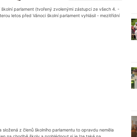
í školní parlament (tvořený zvolenými zástupci ze všech 4. -
terou letos před Vánoci školní parlament vyhlásil - mezitřídní
ota složená z členů školního parlamentu to opravdu neměla
en na chodbě školy a prohlédnout si je lze také na