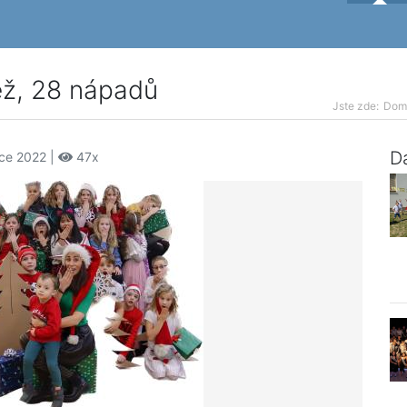
těž, 28 nápadů
Jste zde:
Dom
Da
nce 2022 |
47x