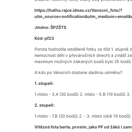
https://halha.rajce.idnes.cz/Vanocni_foto/?
utm_source=notification&utm_medium=email
Jméno: ŠPZŠTS
Kód: pf23
Porota hodnotila odděleně fotky ze tříd 1. stupně 
nemocnost dětí v převánočních dnech) a zvlášť ze 
maximum možných získaných bodů bylo 25 bodů.
A kdo po Vánocích dostane sladkou odměnu?
1. stupeň:
1.místo - 3.A (20 bodů) 2. místo - 5.B (19 bodů) 3.
2. stupeň:
1.místo - 7.B (20 bodů) 2. - 3. místo (obě 19 bodů) 
Vítězná fota berte, prosím, jako PF od žáků i za