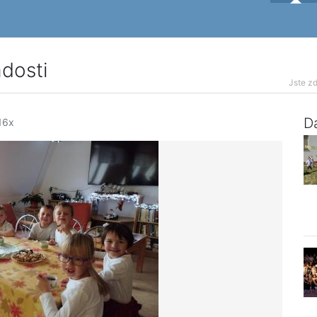
dosti
Jste zd
Da
16x