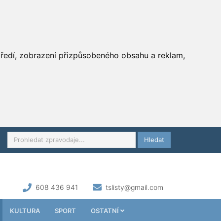
středí, zobrazení přizpůsobeného obsahu a reklam,
Hledat
608 436 941
tslisty@gmail.com
KULTURA
SPORT
OSTATNÍ