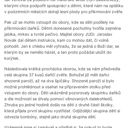
kterými chce podpořit spolupráci s dětmi, které nám na oplátku
v podzimních měsících sbírají lesní plody pro přikrmování zvěře.
Pak už se mohlo vstoupit do obory, kde se děti podílely na
přikrmování daňků. Dětmi donesené pochutiny tvořila zejména
jablka, mrkev a tvrdé pečivo. Majitel obory JUDr. Jaroslav
Novák dal dětem instrukce, kam co mohou dát, či volně
pohodit. Jen k chlebu měl výhradu, že se jedná o Boží dar, se
kterým by se nemělo házet, a ten proto požádal uložit do
korýtek.
Následovala krátká procházka oborou, kde se nám předvedla
celá skupina 37 kusů daňčí zvěře. Bohužel již měli daňci
shozené paroží, až na dva špičáky. Shozené paroží si bylo
možné prohlédnout a osahat na připraveném stolku před
vstupem do obory. Děti ukázněně pozorovaly skupinku daňků
a dle možností se dívaly pomocí věnovaných dalekohledů.
Zhruba po jedné hodině došlo na děti z druhé části školky,
která přijela první skupinu vystřídat. Odjíždějící skupina dětí si
odvezla bonbóny, stejně jako druhá skupina dětí.
Vzájemně jsme si zamávali a přislíbili si, že pokud to bude