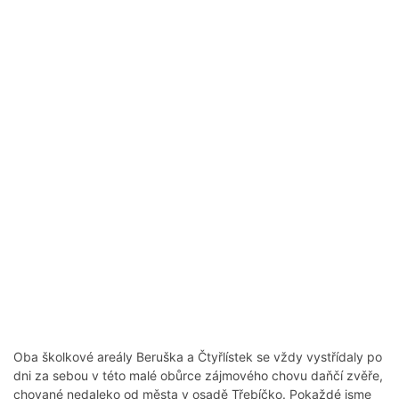
Oba školkové areály Beruška a Čtyřlístek se vždy vystřídaly po
dni za sebou v této malé obůrce zájmového chovu daňčí zvěře,
chované nedaleko od města v osadě Třebíčko. Pokaždé jsme