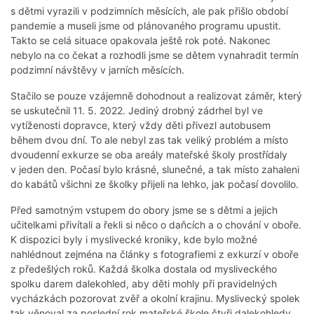
s dětmi vyrazili v podzimních měsících, ale pak přišlo období
pandemie a museli jsme od plánovaného programu upustit.
Takto se celá situace opakovala ještě rok poté. Nakonec
nebylo na co čekat a rozhodli jsme se dětem vynahradit termín
podzimní návštěvy v jarních měsících.
Stačilo se pouze vzájemně dohodnout a realizovat záměr, který
se uskutečnil 11. 5. 2022. Jediný drobný zádrhel byl ve
vytíženosti dopravce, který vždy děti přivezl autobusem
během dvou dní. To ale nebyl zas tak veliký problém a místo
dvoudenní exkurze se oba areály mateřské školy prostřídaly
v jeden den. Počasí bylo krásné, slunečné, a tak místo zahaleni
do kabátů všichni ze školky přijeli na lehko, jak počasí dovolilo.
Před samotným vstupem do obory jsme se s dětmi a jejich
učitelkami přivítali a řekli si něco o daňcích a o chování v oboře.
K dispozici byly i myslivecké kroniky, kde bylo možné
nahlédnout zejména na články s fotografiemi z exkurzí v oboře
z předešlých roků. Každá školka dostala od mysliveckého
spolku darem dalekohled, aby děti mohly při pravidelných
vycházkách pozorovat zvěř a okolní krajinu. Myslivecký spolek
tak věnoval za poslední rok mateřské škole čtyři dalekohledy,