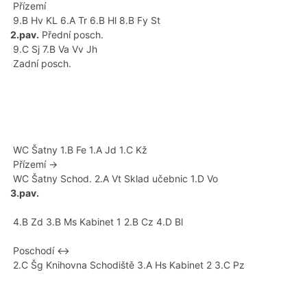
Přízemí
9.B Hv KL 6.A Tr 6.B Hl 8.B Fy St
2.pav.
Přední posch.
9.C Sj 7.B Va Vv Jh
Zadní posch.
WC Šatny 1.B Fe 1.A Jd 1.C Kž
Přízemí →
WC Šatny Schod. 2.A Vt Sklad učebnic 1.D Vo
3.pav.
4.B Zd 3.B Ms Kabinet 1 2.B Cz 4.D Bl
Poschodí ↔
2.C Šg Knihovna Schodiště 3.A Hs Kabinet 2 3.C Pz