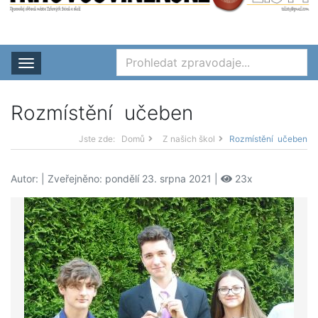
Rozbalit nabídku
Rozmístění učeben
Jste zde:
Domů
Z našich škol
Rozmístění učeben
Autor:
| Zveřejněno: pondělí 23. srpna 2021 |
23x