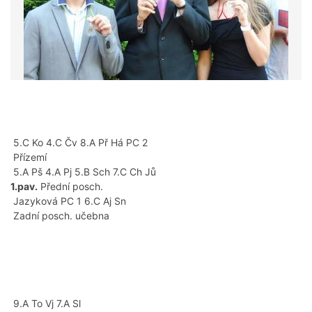
5.C Ko 4.C Čv 8.A Př Há PC 2
Přízemí
5.A Pš 4.A Pj 5.B Sch 7.C Ch Jů
1.pav.
Přední posch.
Jazyková PC 1 6.C Aj Sn
Zadní posch. učebna
9.A To Vj 7.A Sl