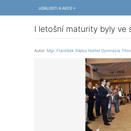
UDÁLOSTI A AKCE
I letošní maturity byly ve
Autor:
Mgr. František Slípka ředitel Gymnázia Trho