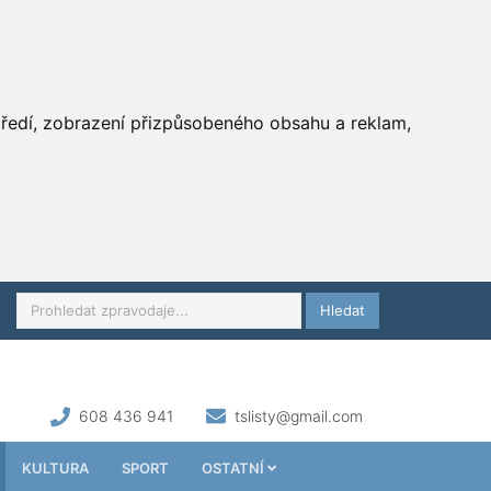
středí, zobrazení přizpůsobeného obsahu a reklam,
Hledat
608 436 941
tslisty@gmail.com
KULTURA
SPORT
OSTATNÍ