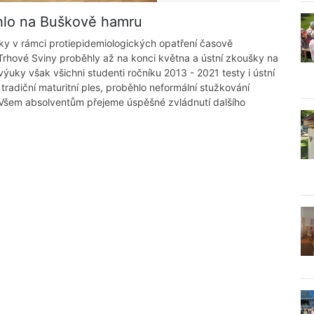
ěhlo na Buškově hamru
ky v rámci protiepidemiologických opatření časově
Trhové Sviny proběhly až na konci května a ústní zkoušky na
ýuky však všichni studenti ročníku 2013 - 2021 testy i ústní
tradiční maturitní ples, proběhlo neformální stužkování
Všem absolventům přejeme úspěšné zvládnutí dalšího