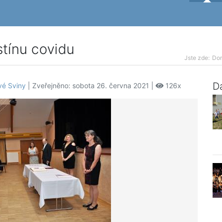
 stínu covidu
Jste zde:
Do
Da
vé Sviny
| Zveřejněno: sobota 26. června 2021 |
126x