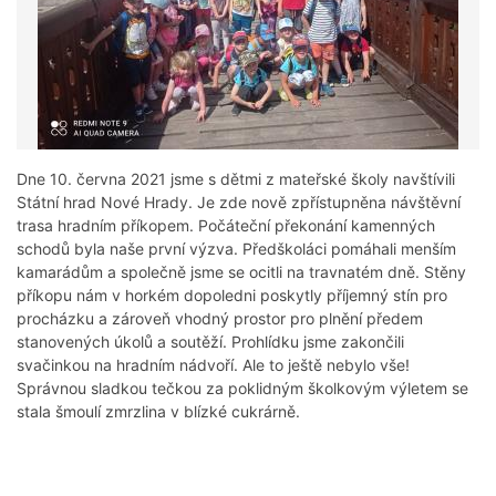
Dne 10. června 2021 jsme s dětmi z mateřské školy navštívili
Státní hrad Nové Hrady. Je zde nově zpřístupněna návštěvní
trasa hradním příkopem. Počáteční překonání kamenných
schodů byla naše první výzva. Předškoláci pomáhali menším
kamarádům a společně jsme se ocitli na travnatém dně. Stěny
příkopu nám v horkém dopoledni poskytly příjemný stín pro
procházku a zároveň vhodný prostor pro plnění předem
stanovených úkolů a soutěží. Prohlídku jsme zakončili
svačinkou na hradním nádvoří. Ale to ještě nebylo vše!
Správnou sladkou tečkou za poklidným školkovým výletem se
stala šmoulí zmrzlina v blízké cukrárně.