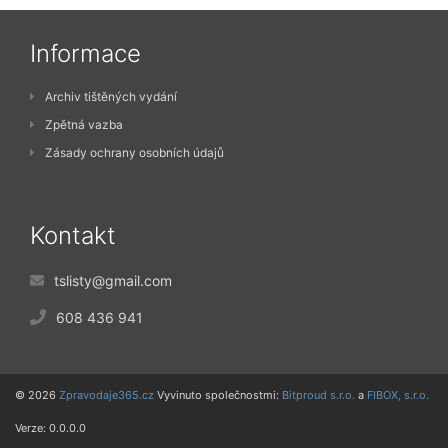
Informace
Archiv tištěných vydání
Zpětná vazba
Zásady ochrany osobních údajů
Kontakt
tslisty@gmail.com
608 436 941
© 2026
Zpravodaje365.cz
Vyvinuto společnostmi:
Bitproud s.r.o.
a
FIBOX, s.r.o.
Verze: 0.0.0.0