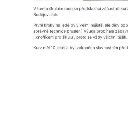
V tomto školním roce se předškoláci zúčastnili ku
Budějovicích.
První kroky na ledě byly velmi nejisté, ale díky odb
správné technice bruslení. Výuka probíhala zábavn
,,knoflíkem pro šikulu‘‘, proto se vždy všichni těšili.
Kurz měl 10 lekcí a byl zakončen slavnostním pře