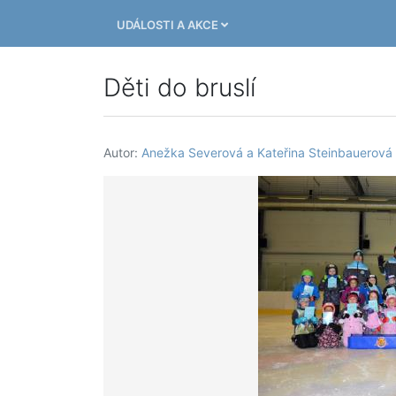
UDÁLOSTI A AKCE
Děti do bruslí
Autor:
Anežka Severová a Kateřina Steinbauerová