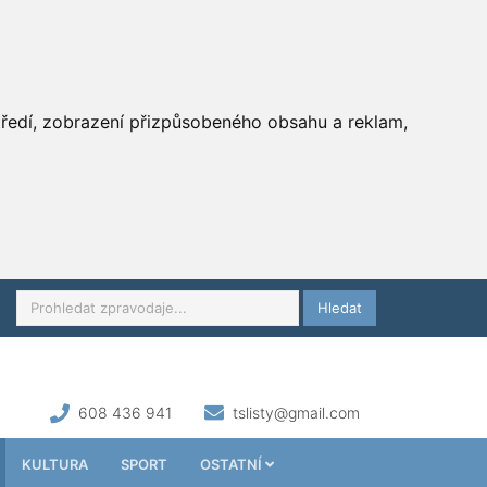
středí, zobrazení přizpůsobeného obsahu a reklam,
Hledat
608 436 941
tslisty@gmail.com
KULTURA
SPORT
OSTATNÍ