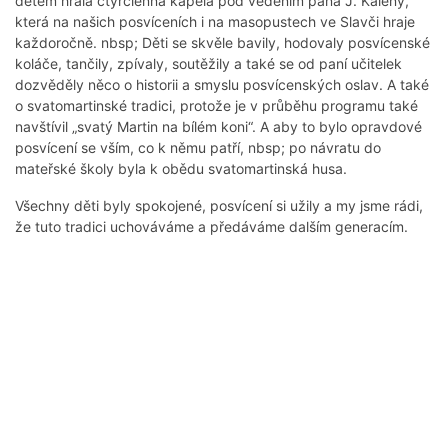
dětem hrála čtyřčlenná kapela pod vedením pana J. Kaleny,
která na našich posvíceních i na masopustech ve Slavči hraje
každoročně. nbsp; Děti se skvěle bavily, hodovaly posvícenské
koláče, tančily, zpívaly, soutěžily a také se od paní učitelek
dozvěděly něco o historii a smyslu posvícenských oslav. A také
o svatomartinské tradici, protože je v průběhu programu také
navštívil „svatý Martin na bílém koni“. A aby to bylo opravdové
posvícení se vším, co k němu patří, nbsp; po návratu do
mateřské školy byla k obědu svatomartinská husa.
Všechny děti byly spokojené, posvícení si užily a my jsme rádi,
že tuto tradici uchováváme a předáváme dalším generacím.