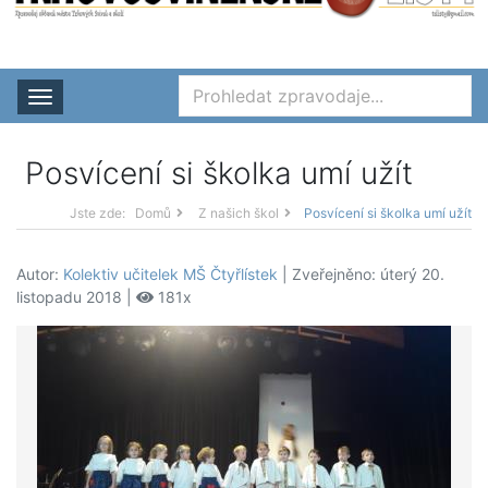
Rozbalit nabídku
Posvícení si školka umí užít
Jste zde:
Domů
Z našich škol
Posvícení si školka umí užít
Autor:
Kolektiv učitelek MŠ Čtyřlístek
| Zveřejněno: úterý 20.
listopadu 2018 |
181x