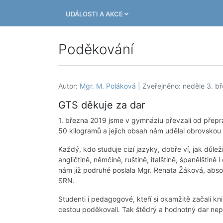
UDÁLOSTI A AKCE
Poděkování
Autor:
Mgr. M. Poláková
| Zveřejněno: neděle 3. b
GTS děkuje za dar
1. března 2019 jsme v gymnáziu převzali od přepr
50 kilogramů a jejich obsah nám udělal obrovskou 
Každý, kdo studuje cizí jazyky, dobře ví, jak důležit
angličtině, němčině, ruštině, italštině, španělštině
nám již podruhé poslala Mgr. Renata Žáková, absol
SRN.
Studenti i pedagogové, kteří si okamžitě začali kni
cestou poděkovali. Tak štědrý a hodnotný dar ne