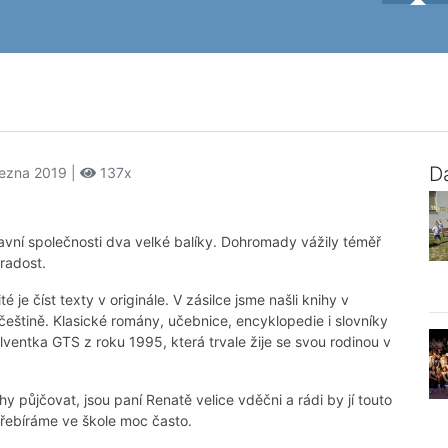
Da
řezna 2019 |
137x
avní společnosti dva velké balíky. Dohromady vážily téměř
radost.
é je číst texty v originále. V zásilce jsme našli knihy v
 i češtině. Klasické romány, učebnice, encyklopedie i slovníky
ventka GTS z roku 1995, která trvale žije se svou rodinou v
hy půjčovat, jsou paní Renatě velice vděčni a rádi by jí touto
přebíráme ve škole moc často.