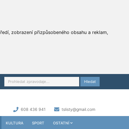
středí, zobrazení přizpůsobeného obsahu a reklam,
Hledat
608 436 941
tslisty@gmail.com
KULTURA
SPORT
OSTATNÍ