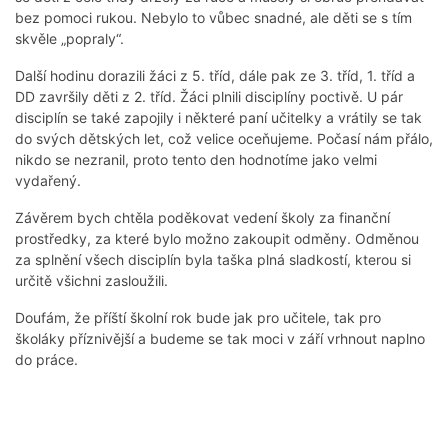
bez pomoci rukou. Nebylo to vůbec snadné, ale děti se s tím
skvěle „popraly“.
Další hodinu dorazili žáci z 5. tříd, dále pak ze 3. tříd, 1. tříd a
DD završily děti z 2. tříd. Žáci plnili disciplíny poctivě. U pár
disciplín se také zapojily i některé paní učitelky a vrátily se tak
do svých dětských let, což velice oceňujeme. Počasí nám přálo,
nikdo se nezranil, proto tento den hodnotíme jako velmi
vydařený.
Závěrem bych chtěla poděkovat vedení školy za finanční
prostředky, za které bylo možno zakoupit odměny. Odměnou
za splnění všech disciplín byla taška plná sladkostí, kterou si
určitě všichni zasloužili.
Doufám, že příští školní rok bude jak pro učitele, tak pro
školáky příznivější a budeme se tak moci v září vrhnout naplno
do práce.